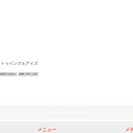
 トゥインクルアイズ
色直径 13.3mm
度数 -0.75~ -1.00
レビューをもっと読む
メニュー
メ