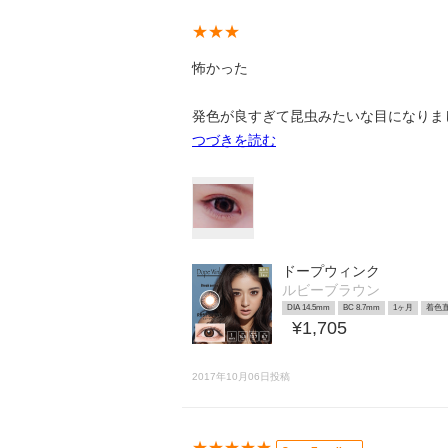
★★★
怖かった
発色が良すぎて昆虫みたいな目になりま
つづきを読む
ドープウィンク
ルビーブラウン
DIA 14.5mm
BC 8.7mm
1ヶ月
着色直
¥1,705
2017年10月06日投稿
★★★★★