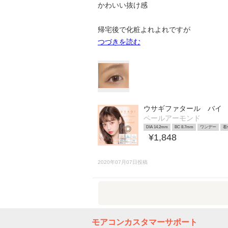
かわいい抜け感
帰宅後で化粧よれよれですが
つづきを読む
ウサギファタール バイ
ペールアーモンド
DIA 14.2mm
BC 8.7mm
ワンデー
着
¥1,848
2020年07月07日投稿
モアコンカスタマーサポート