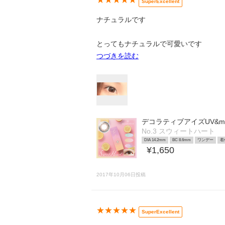
SuperExcellent
ナチュラルです
とってもナチュラルで可愛いです
つづきを読む
デコラティブアイズUV&moi
No.3 スウィートハート
DIA 14.2mm
BC 8.6mm
ワンデー
着
¥1,650
2017年10月06日投稿
★★★★★
SuperExcellent