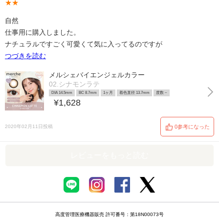
★★
自然
仕事用に購入しました。
ナチュラルですごく可愛くて気に入ってるのですが
つづきを読む
メルシェバイエンジェルカラー
02.シナモンラテ
DIA 14.5mm
BC 8.7mm
1ヶ月
着色直径 13.7mm
度数 ~
¥1,628
2020年02月11日投稿
0参考になった
レビューをもっと読む
高度管理医療機器販売 許可番号：第18N00073号