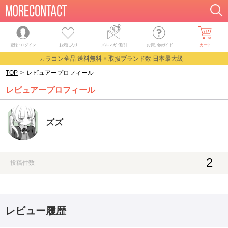
登録・ログイン
お気に入り
メルマガ
・
割引
お買い物ガイド
カート
カラコン全品 送料無料 × 取扱ブランド数 日本最大級
TOP
>
レビュアープロフィール
レビュアープロフィール
ズズ
2
投稿件数
レビュー履歴