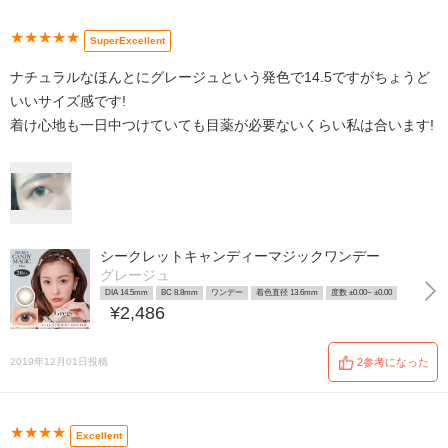
★★★★★
SuperExcellent
ナチュラルなほんとにグレージュという発色で14.5ですがちょうど
いいサイズ感です!
着け心地も一日中つけていても目薬が必要ないくらい私は合います!
シークレットキャンディーマジックワンデー
グレージュ
DIA 14.5mm
BC 8.8mm
ワンデー
着色直径 13.6mm
度数 ±0.00~ ±0.00
¥2,486
2019年12月01日投稿
2参考になった
★★★★
Excellent