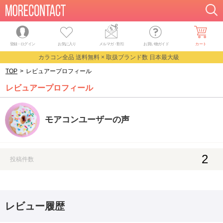
登録・ログイン
お気に入り
メルマガ
・
割引
お買い物ガイド
カート
カラコン全品 送料無料 × 取扱ブランド数 日本最大級
TOP
>
レビュアープロフィール
レビュアープロフィール
モアコンユーザーの声
2
投稿件数
レビュー履歴