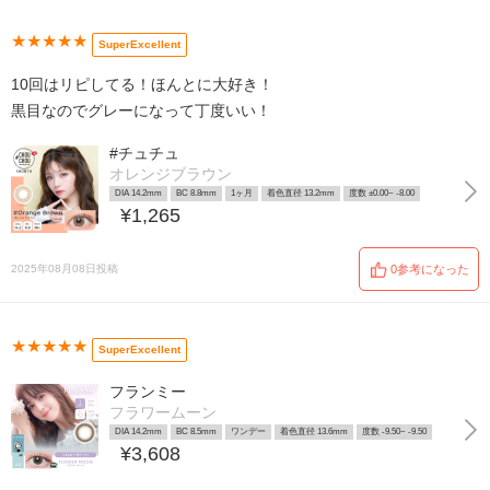
★★★★★
SuperExcellent
10回はリピしてる！ほんとに大好き！
黒目なのでグレーになって丁度いい！
#チュチュ
オレンジブラウン
DIA 14.2mm
BC 8.8mm
1ヶ月
着色直径 13.2mm
度数 ±0.00~ -8.00
¥1,265
2025年08月08日投稿
0参考になった
★★★★★
SuperExcellent
フランミー
フラワームーン
DIA 14.2mm
BC 8.5mm
ワンデー
着色直径 13.6mm
度数 -9.50~ -9.50
¥3,608