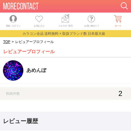
登録・ログイン
お気に入り
メルマガ
・
割引
お買い物ガイド
カート
カラコン全品 送料無料 × 取扱ブランド数 日本最大級
TOP
>
レビュアープロフィール
レビュアープロフィール
あめんぼ
2
投稿件数
レビュー履歴