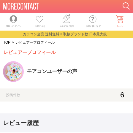
登録・ログイン
お気に入り
メルマガ
・
割引
お買い物ガイド
カート
カラコン全品 送料無料 × 取扱ブランド数 日本最大級
TOP
>
レビュアープロフィール
レビュアープロフィール
モアコンユーザーの声
6
投稿件数
レビュー履歴