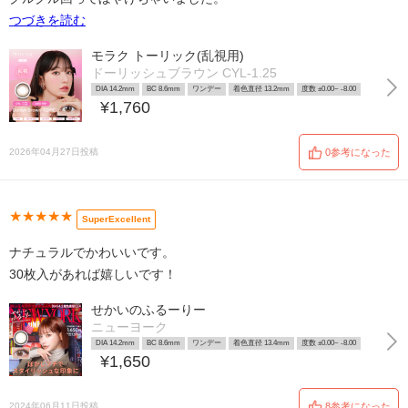
つづきを読む
モラク トーリック(乱視用)
ドーリッシュブラウン CYL-1.25
DIA 14.2mm
BC 8.6mm
ワンデー
着色直径 13.2mm
度数 ±0.00~ -8.00
¥1,760
2026年04月27日投稿
0参考になった
★★★★★
SuperExcellent
ナチュラルでかわいいです。
30枚入があれば嬉しいです！
せかいのふるーりー
ニューヨーク
DIA 14.2mm
BC 8.6mm
ワンデー
着色直径 13.4mm
度数 ±0.00~ -8.00
¥1,650
2024年06月11日投稿
8参考になった