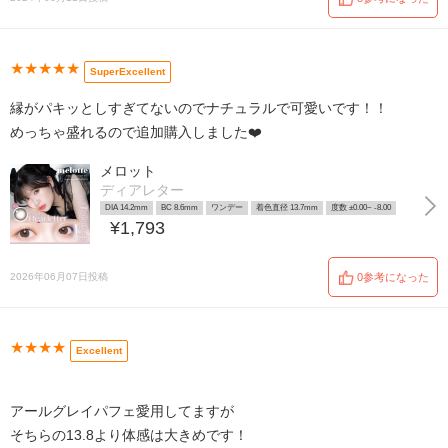
★★★★★
SuperExcellent
縁がパキッとしすぎてないのでナチュラルで可愛いです！！
めっちゃ盛れるので追加購入しました❤️
メロット
ディアレター
DIA 14.2mm
BC 8.6mm
ワンデー
着色直径 13.7mm
度数 ±0.00~ -8.00
¥1,793
2026年06月07日投稿
0参考になった
★★★★
Excellent
アールグレイパフェ愛用してますが
そちらの13.8より体感は大きめです！