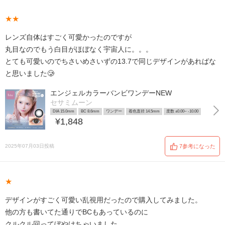
★★
レンズ自体はすごく可愛かったのですが
丸目なのでもう白目がほぼなく宇宙人に。。。
とても可愛いのでちさいめさいずの13.7で同じデザインがあればな
と思いました🥲
エンジェルカラーバンビワンデーNEW
セサミムーン
DIA 15.0mm
BC 8.6mm
ワンデー
着色直径 14.5mm
度数 ±0.00~ -10.00
¥1,848
2025年07月03日投稿
7参考になった
★
デザインがすごく可愛い乱視用だったので購入してみました。
他の方も書いてた通りでBCもあっているのに
クルクル回ってぼやけちゃいました。