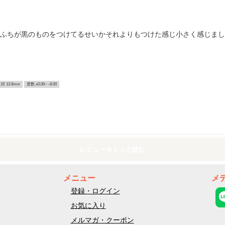
でふちが黒のものをつけてるせいかそれよりもつけた感じ小さく感じまし
径 13.9mm
度数 ±0.00~ -8.00
レビューをもっと読む
メニュー
メ
登録・ログイン
お気に入り
メルマガ・クーポン