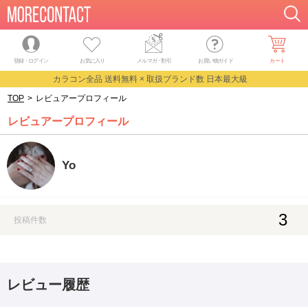
登録・ログイン
お気に入り
メルマガ
・
割引
お買い物ガイド
カート
カラコン全品 送料無料 × 取扱ブランド数 日本最大級
TOP
>
レビュアープロフィール
レビュアープロフィール
Yo
3
投稿件数
レビュー履歴