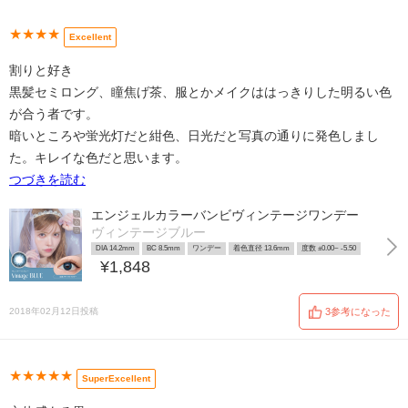
★★★★
Excellent
割りと好き
黒髪セミロング、瞳焦げ茶、服とかメイクははっきりした明るい色
が合う者です。
暗いところや蛍光灯だと紺色、日光だと写真の通りに発色しまし
た。キレイな色だと思います。
つづきを読む
エンジェルカラーバンビヴィンテージワンデー
ヴィンテージブルー
DIA 14.2mm
BC 8.5mm
ワンデー
着色直径 13.6mm
度数 ±0.00~ -5.50
¥1,848
2018年02月12日投稿
3参考になった
★★★★★
SuperExcellent