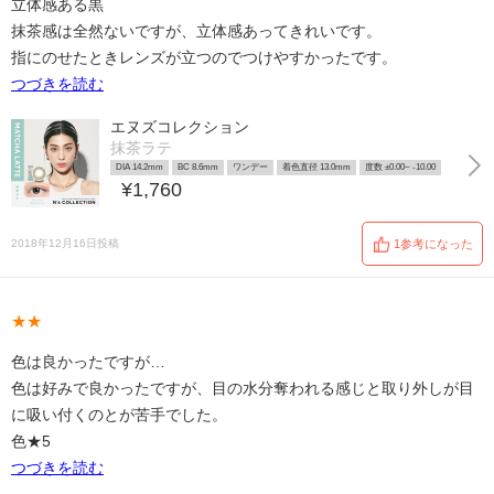
立体感ある黒
抹茶感は全然ないですが、立体感あってきれいです。
指にのせたときレンズが立つのでつけやすかったです。
つづきを読む
エヌズコレクション
抹茶ラテ
DIA 14.2mm
BC 8.6mm
ワンデー
着色直径 13.0mm
度数 ±0.00~ -10.00
¥1,760
2018年12月16日投稿
1参考になった
★★
色は良かったですが…
色は好みで良かったですが、目の水分奪われる感じと取り外しが目
に吸い付くのとが苦手でした。
色★5
つづきを読む