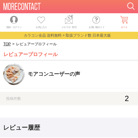
登録・ログイン
お気に入り
メルマガ
・
割引
お買い物ガイド
カート
カラコン全品 送料無料 × 取扱ブランド数 日本最大級
TOP
>
レビュアープロフィール
レビュアープロフィール
モアコンユーザーの声
2
投稿件数
レビュー履歴