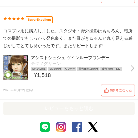
★★★★★
SuperExcellent
コスプレ用に購入しました。スタジオ・野外撮影はもちろん、暗所
での撮影でもしっかり発色良く、また目がきゅるんと丸く見える感
じがしてとても良かったです。またリピートします!
アシストシュシュ ツインループワンデー
テクノグリーン
DIA 14.2mm
BC 8.6mm
ワンデー
着色直径 13.5mm
度数 -5.50~ -5.50
¥1,518
2020年10月22日投稿
0参考になった
レビューをもっと読む