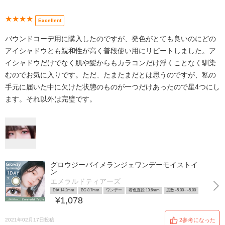
★★★★
Excellent
バウンドコーデ用に購入したのですが、発色がとても良いのにどの
アイシャドウとも親和性が高く普段使い用にリピートしました。ア
イシャドウだけでなく肌や髪からもカラコンだけ浮くことなく馴染
むのでお気に入りです。ただ、たまたまだとは思うのですが、私の
手元に届いた中に欠けた状態のものが一つだけあったので星4つにし
ます。それ以外は完璧です。
グロウジーバイメランジェワンデーモイストイ
ン
エメラルドティアーズ
DIA 14.2mm
BC 8.7mm
ワンデー
着色直径 13.6mm
度数 -5.00~ -5.00
¥1,078
2021年02月17日投稿
2参考になった