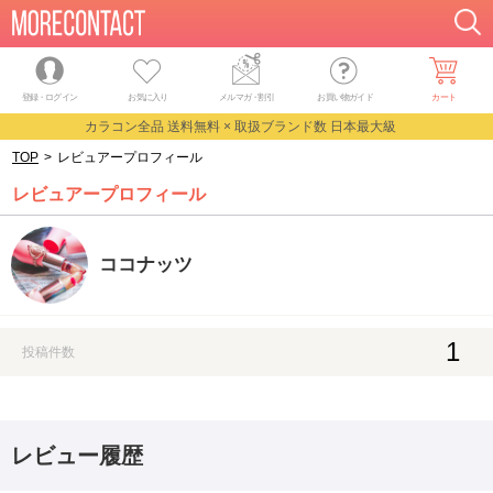
登録・ログイン
お気に入り
メルマガ
・
割引
お買い物ガイド
カート
カラコン全品 送料無料 × 取扱ブランド数 日本最大級
TOP
>
レビュアープロフィール
レビュアープロフィール
ココナッツ
1
投稿件数
レビュー履歴