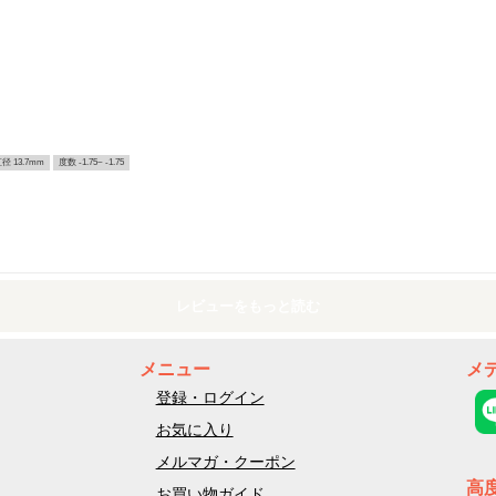
径 13.7mm
度数 -1.75~ -1.75
レビューをもっと読む
メニュー
メ
登録・ログイン
お気に入り
メルマガ・クーポン
高
お買い物ガイド