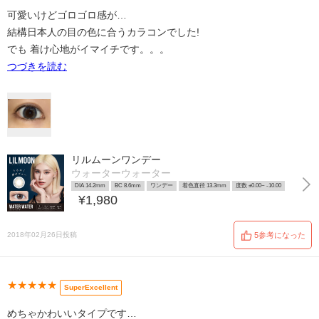
可愛いけどゴロゴロ感が…
結構日本人の目の色に合うカラコンでした!
でも 着け心地がイマイチです。。。
つづきを読む
リルムーンワンデー
ウォーターウォーター
DIA 14.2mm
BC 8.6mm
ワンデー
着色直径 13.3mm
度数 ±0.00~ -10.00
¥1,980
2018年02月26日投稿
5参考になった
★★★★★
SuperExcellent
めちゃかわいいタイプです…