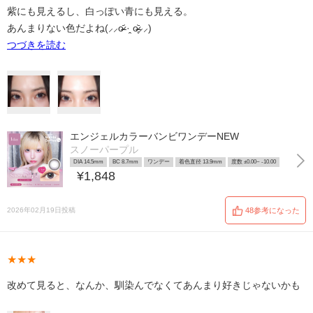
紫にも見えるし、白っぽい青にも見える。
あんまりない色だよね(⸝⸝o̴̶̷᷄ ·̭ o̴̶̷̥᷅⸝⸝)
つづきを読む
エンジェルカラーバンビワンデーNEW
スノーパープル
DIA 14.5mm
BC 8.7mm
ワンデー
着色直径 13.9mm
度数 ±0.00~ -10.00
¥1,848
2026年02月19日投稿
48参考になった
★★★
改めて見ると、なんか、馴染んでなくてあんまり好きじゃないかも