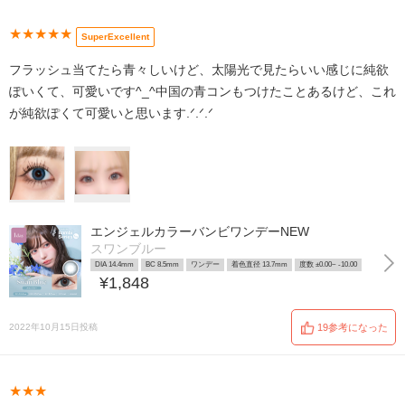
★★★★★
SuperExcellent
フラッシュ当てたら青々しいけど、太陽光で見たらいい感じに純欲
ぽいくて、可愛いです^_^中国の青コンもつけたことあるけど、これ
が純欲ぽくて可愛いと思います.ᐟ.ᐟ.ᐟ
エンジェルカラーバンビワンデーNEW
スワンブルー
DIA 14.4mm
BC 8.5mm
ワンデー
着色直径 13.7mm
度数 ±0.00~ -10.00
¥1,848
2022年10月15日投稿
19参考になった
★★★