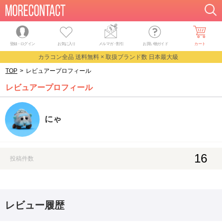
登録・ログイン
お気に入り
メルマガ
・
割引
お買い物ガイド
カート
カラコン全品 送料無料 × 取扱ブランド数 日本最大級
TOP
>
レビュアープロフィール
レビュアープロフィール
にゃ
16
投稿件数
レビュー履歴