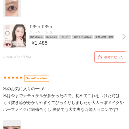
ミチュミチュ
クルベージュ
DIA 14.5mm
BC 8.7mm
ワンデー
着色直径 13.8mm
度数 ±0.00~ -8.00
¥1,485
2024年03月16日投稿
3参考になった
★★★★★
SuperExcellent
私のお気に入りの一つ!
私は今までナチュラルが多かったので、初めてこれをつけた時は、
くり抜き感が分かりやすくてびっくりしましたが大人っぽメイクや
ハーフメイクに結構合うし 黒髪でも大丈夫な万能カラコンです!