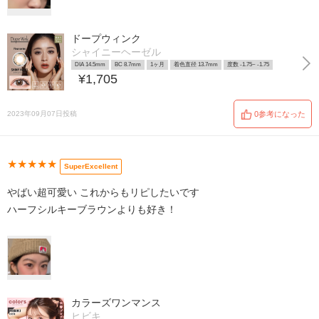
ドープウィンク
シャイニーヘーゼル
DIA 14.5mm
BC 8.7mm
1ヶ月
着色直径 13.7mm
度数 -1.75~ -1.75
¥1,705
2023年09月07日投稿
0参考になった
★★★★★
SuperExcellent
やばい超可愛い これからもリピしたいです
ハーフシルキーブラウンよりも好き！
カラーズワンマンス
ヒビキ