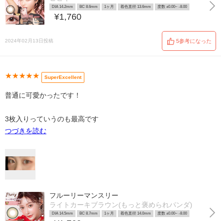
DIA 14.2mm
BC 8.6mm
1ヶ月
着色直径 13.6mm
度数 ±0.00~ -8.00
¥1,760
2024年02月13日投稿
5参考になった
★★★★★
SuperExcellent
普通に可愛かったです！
3枚入りっていうのも最高です
つづきを読む
フルーリーマンスリー
ライトカーキブラウン(もっと褒められパンダ)
DIA 14.5mm
BC 8.7mm
1ヶ月
着色直径 14.0mm
度数 ±0.00~ -8.00