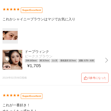
★★★★★
SuperExcellent
これかシャイニーブラウンはマジでお気に入り
ドープウィンク
ピークスブラウン
DIA 14.5mm
BC 8.7mm
1ヶ月
着色直径 13.7mm
度数 -0.75~ -6.00
¥1,705
2024年02月09日投稿
0参考になった
★★★★★
SuperExcellent
これが一番好き！