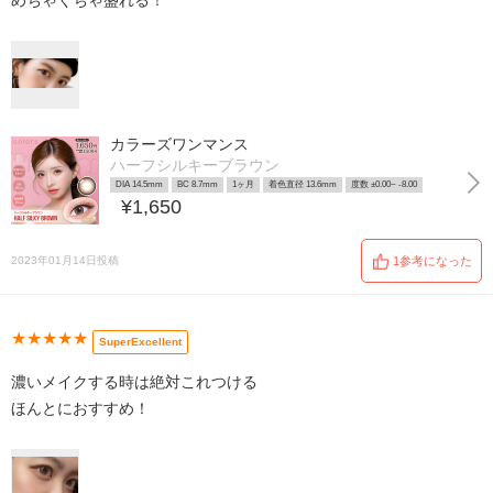
めちゃくちゃ盛れる！
カラーズワンマンス
ハーフシルキーブラウン
DIA 14.5mm
BC 8.7mm
1ヶ月
着色直径 13.6mm
度数 ±0.00~ -8.00
¥1,650
2023年01月14日投稿
1参考になった
★★★★★
SuperExcellent
濃いメイクする時は絶対これつける
ほんとにおすすめ！