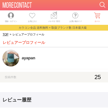
登録・ログイン
お気に入り
メルマガ
・
割引
お買い物ガイド
カート
カラコン全品 送料無料 × 取扱ブランド数 日本最大級
TOP
>
レビュアープロフィール
レビュアープロフィール
ayapan
25
投稿件数
レビュー履歴