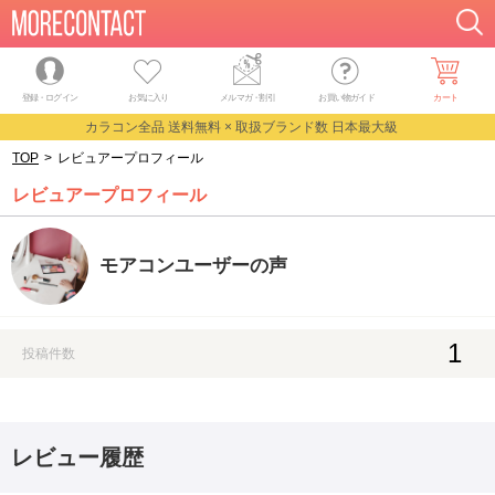
登録・ログイン
お気に入り
メルマガ
・
割引
お買い物ガイド
カート
カラコン全品 送料無料 × 取扱ブランド数 日本最大級
TOP
>
レビュアープロフィール
レビュアープロフィール
モアコンユーザーの声
1
投稿件数
レビュー履歴