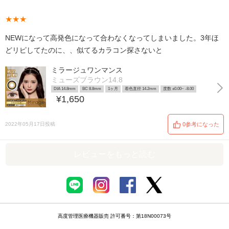
★★★
NEWになって高発色になって合わなくなってしまいました。3年ほ
どリピしてたのに、、似てるカラコン探さないと
ミラージュワンマンス
ミューズブラウン14.8
DIA 14.8mm
BC 8.8mm
1ヶ月
着色直径 14.2mm
度数 ±0.00~ -8.00
¥1,650
2022年05月17日投稿
0参考になった
レビューをもっと読む
高度管理医療機器販売 許可番号：第18N00073号