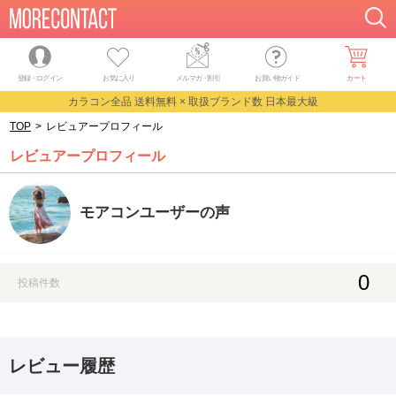
登録・ログイン
お気に入り
メルマガ
・
割引
お買い物ガイド
カート
カラコン全品 送料無料 × 取扱ブランド数 日本最大級
TOP
>
レビュアープロフィール
レビュアープロフィール
モアコンユーザーの声
0
投稿件数
レビュー履歴