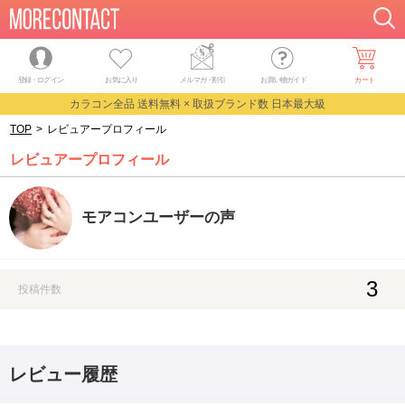
登録・ログイン
お気に入り
メルマガ
・
割引
お買い物ガイド
カート
カラコン全品 送料無料 × 取扱ブランド数 日本最大級
TOP
>
レビュアープロフィール
レビュアープロフィール
モアコンユーザーの声
3
投稿件数
レビュー履歴