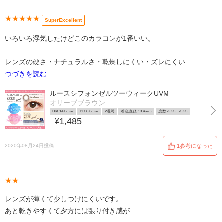
★★★★★
SuperExcellent
いろいろ浮気したけどこのカラコンが1番いい。
レンズの硬さ・ナチュラルさ・乾燥しにくい・ズレにくい
つづきを読む
ルースシフォンゼルツーウィークUVM
オリーブブラウン
DIA 14.0mm
BC 8.6mm
2週間
着色直径 13.4mm
度数 -2.25~ -5.25
¥1,485
2020年08月24日投稿
1参考になった
★★
レンズが薄くて少しつけにくいです。
あと乾きやすくて夕方には張り付き感が