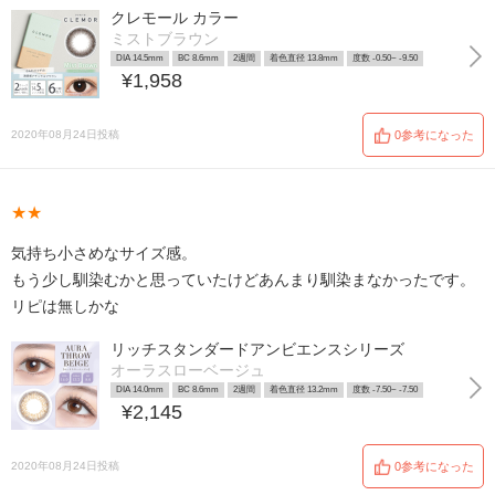
クレモール カラー
ミストブラウン
DIA 14.5mm
BC 8.6mm
2週間
着色直径 13.8mm
度数 -0.50~ -9.50
¥1,958
2020年08月24日投稿
0参考になった
★★
気持ち小さめなサイズ感。
もう少し馴染むかと思っていたけどあんまり馴染まなかったです。
リピは無しかな
リッチスタンダードアンビエンスシリーズ
オーラスローベージュ
DIA 14.0mm
BC 8.6mm
2週間
着色直径 13.2mm
度数 -7.50~ -7.50
¥2,145
2020年08月24日投稿
0参考になった