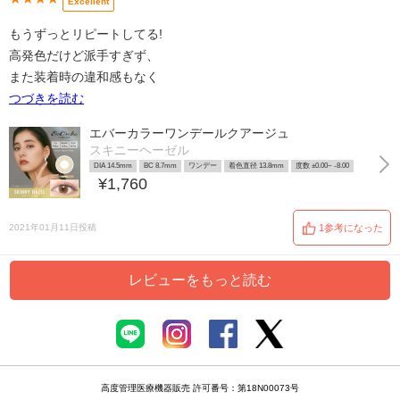
Excellent
もうずっとリピートしてる!
高発色だけど派手すぎず、
また装着時の違和感もなく
つづきを読む
エバーカラーワンデールクアージュ
スキニーヘーゼル
DIA 14.5mm
BC 8.7mm
ワンデー
着色直径 13.8mm
度数 ±0.00~ -8.00
¥1,760
2021年01月11日投稿
1参考になった
レビューをもっと読む
高度管理医療機器販売 許可番号：第18N00073号