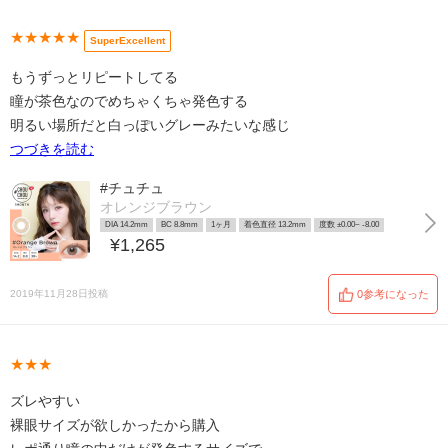
★★★★★
SuperExcellent
もうずっとリピートしてる
瞳が茶色なのでめちゃくちゃ発色する
明るい場所だと白っぽいグレーみたいな感じ
つづきを読む
#チュチュ
オレンジブラウン
DIA 14.2mm
BC 8.8mm
1ヶ月
着色直径 13.2mm
度数 ±0.00~ -8.00
¥1,265
2019年11月28日投稿
0参考になった
★★★
ズレやすい
裸眼サイズが欲しかったから購入