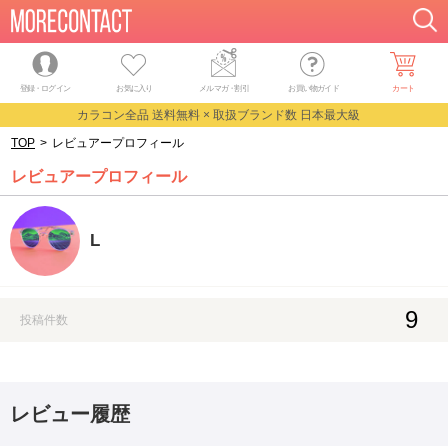
登録・ログイン
お気に入り
メルマガ
・
割引
お買い物ガイド
カート
カラコン全品 送料無料 × 取扱ブランド数 日本最大級
TOP
>
レビュアープロフィール
レビュアープロフィール
L
9
投稿件数
レビュー履歴