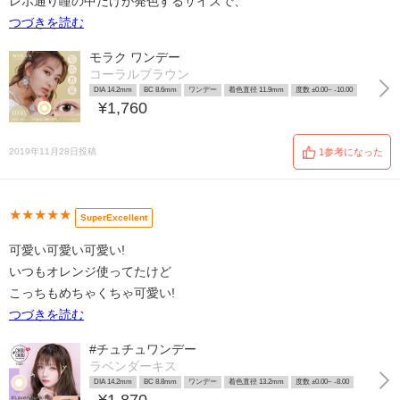
レポ通り瞳の中だけが発色するサイズで、
つづきを読む
モラク ワンデー
コーラルブラウン
DIA 14.2mm
BC 8.6mm
ワンデー
着色直径 11.9mm
度数 ±0.00~ -10.00
¥1,760
2019年11月28日投稿
1参考になった
★★★★★
SuperExcellent
可愛い可愛い可愛い!
いつもオレンジ使ってたけど
こっちもめちゃくちゃ可愛い!
つづきを読む
#チュチュワンデー
ラベンダーキス
DIA 14.2mm
BC 8.8mm
ワンデー
着色直径 13.2mm
度数 ±0.00~ -8.00