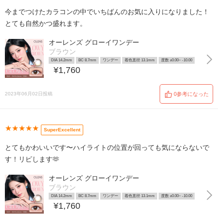
今までつけたカラコンの中でいちばんのお気に入りになりました！
とても自然かつ盛れます。
オーレンズ グローイワンデー
ブラウン
DIA 14.2mm
BC 8.7mm
ワンデー
着色直径 13.1mm
度数 ±0.00~ -10.00
¥1,760
2023年06月02日投稿
0参考になった
★★★★★
SuperExcellent
とてもかわいいです〜ハイライトの位置が回っても気にならないで
す！リピします🫶
オーレンズ グローイワンデー
ブラウン
DIA 14.2mm
BC 8.7mm
ワンデー
着色直径 13.1mm
度数 ±0.00~ -10.00
¥1,760