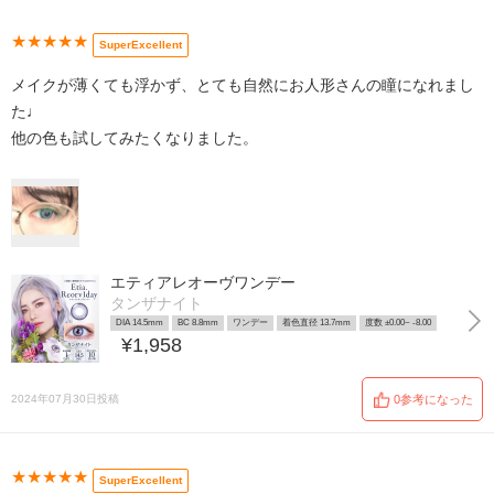
★★★★★
SuperExcellent
メイクが薄くても浮かず、とても自然にお人形さんの瞳になれまし
た♩
他の色も試してみたくなりました。
エティアレオーヴワンデー
タンザナイト
DIA 14.5mm
BC 8.8mm
ワンデー
着色直径 13.7mm
度数 ±0.00~ -8.00
¥1,958
2024年07月30日投稿
0参考になった
★★★★★
SuperExcellent