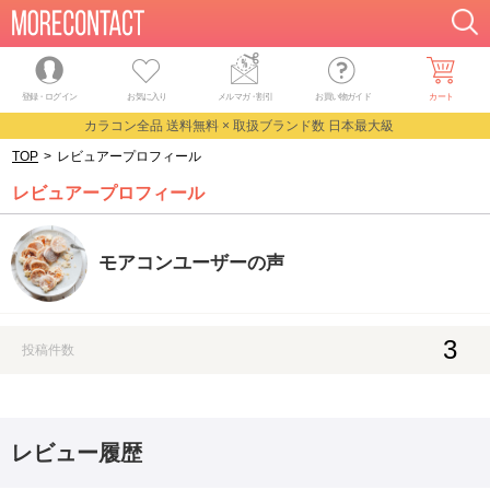
登録・ログイン
お気に入り
メルマガ
・
割引
お買い物ガイド
カート
カラコン全品 送料無料 × 取扱ブランド数 日本最大級
TOP
>
レビュアープロフィール
レビュアープロフィール
モアコンユーザーの声
3
投稿件数
レビュー履歴