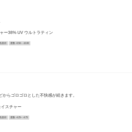
。
チャー38% UV ウルトラティン
色直径
度数 -0.50~ -10.00
ほどからゴロゴロとした不快感が続きます。
Vモイスチャー
色直径
度数 -4.25~ -4.75