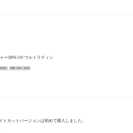
チャー38% UV ウルトラティン
色直径
度数 -0.50~ -10.00
イトカットバージョンは初めて購入しました。
、