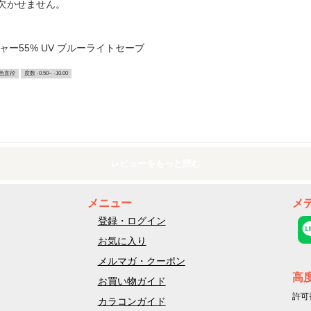
欠かせません。
チャー55% UV ブルーライトセーブ
色直径
度数 -0.50~ -10.00
レビューをもっと読む
メニュー
メ
登録・ログイン
お気に入り
メルマガ・クーポン
高
お買い物ガイド
許可
カラコンガイド