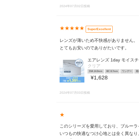
2024年07月02日投稿
★★★★★
SuperExcellent
レンズが薄いため不快感がありません。
とてもお安いのでありがたいです。
エアレンズ 1day モイス
クリア
DIA 14.0mm
BC 8.7mm
ワンデー
着
¥1,628
2024年07月03日投稿
★
このシリーズを愛用しており、ブルーラ
いつもの快適なつけ心地とは全く異なり