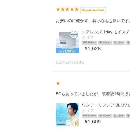
★★★★★
SuperExcellent
お安いのに乾かず、着け心地も良いです
エアレンズ 1day モイス
クリア
DIA 14.0mm
BC 8.7mm
ワンデー
着
¥1,628
2023年12月23日投稿
★
BCもあっていましたが、装着後1時間
ワンデーリフレア BL U
クリア
DIA 14.2mm
BC 8.7mm
ワンデー
着
¥1,609