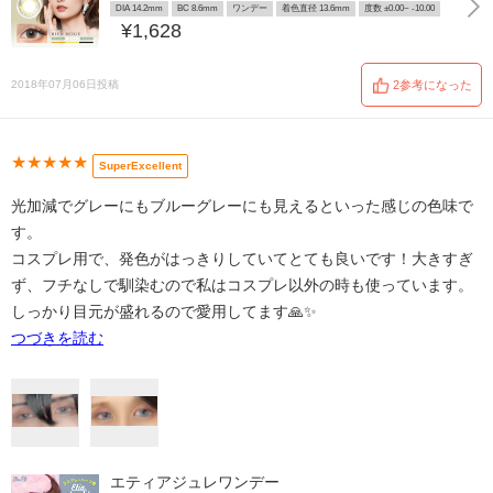
DIA 14.2mm
BC 8.6mm
ワンデー
着色直径 13.6mm
度数 ±0.00~ -10.00
¥1,628
2018年07月06日投稿
2参考になった
★★★★★
SuperExcellent
光加減でグレーにもブルーグレーにも見えるといった感じの色味で
す。
コスプレ用で、発色がはっきりしていてとても良いです！大きすぎ
ず、フチなしで馴染むので私はコスプレ以外の時も使っています。
しっかり目元が盛れるので愛用してます🙏✨
つづきを読む
エティアジュレワンデー