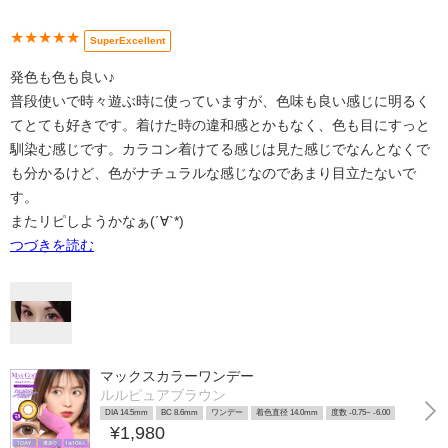
★★★★★
SuperExcellent
発色も色も良い♪
普段使いで時々遊ぶ時に使っていますが、色味も良い感じに明るく
てとても好きです。着けた時の違和感とかもなく、色も目にすっと
馴染む感じです。カラコン着けてる感じは見た感じでなんとなくで
も分かるけど、色がナチュラルな感じなのであまり目立たないで
す。
またリピしようかなぁ(´∀`*)
つづきを読む
マックスカラーワンデー
ルルピュアブラウン
DIA 14.5mm
BC 8.6mm
ワンデー
着色直径 14.0mm
度数 -0.75~ -6.00
¥1,980