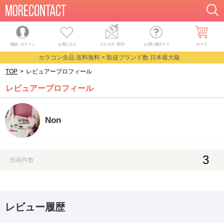
登録・ログイン
お気に入り
メルマガ
・
割引
お買い物ガイド
カート
カラコン全品 送料無料 × 取扱ブランド数 日本最大級
TOP
>
レビュアープロフィール
レビュアープロフィール
Non
3
投稿件数
レビュー履歴