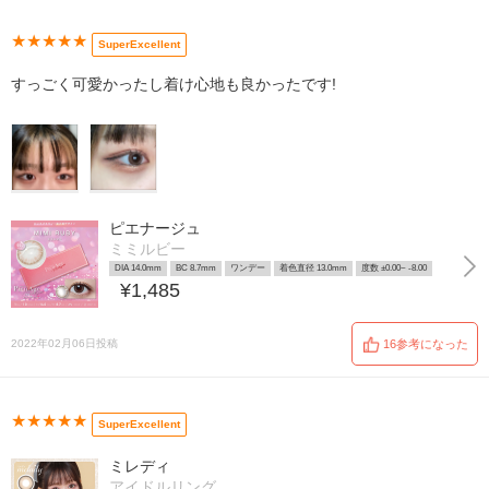
★★★★★
SuperExcellent
すっごく可愛かったし着け心地も良かったです!
ピエナージュ
ミミルビー
DIA 14.0mm
BC 8.7mm
ワンデー
着色直径 13.0mm
度数 ±0.00~ -8.00
¥1,485
2022年02月06日投稿
16参考になった
★★★★★
SuperExcellent
ミレディ
アイドルリング