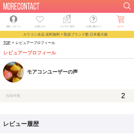
登録・ログイン
お気に入り
メルマガ
・
割引
お買い物ガイド
カート
カラコン全品 送料無料 × 取扱ブランド数 日本最大級
TOP
>
レビュアープロフィール
レビュアープロフィール
モアコンユーザーの声
2
投稿件数
レビュー履歴