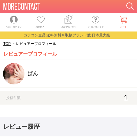
登録・ログイン
お気に入り
メルマガ
・
割引
お買い物ガイド
カート
カラコン全品 送料無料 × 取扱ブランド数 日本最大級
TOP
>
レビュアープロフィール
レビュアープロフィール
ぱん
1
投稿件数
レビュー履歴