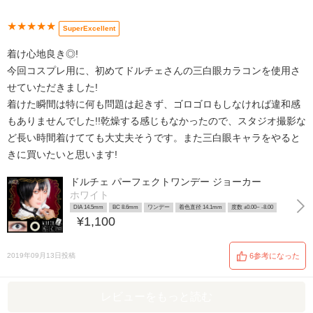
★★★★★
SuperExcellent
着け心地良き◎!
今回コスプレ用に、初めてドルチェさんの三白眼カラコンを使用さ
せていただきました!
着けた瞬間は特に何も問題は起きず、ゴロゴロもしなければ違和感
もありませんでした!!乾燥する感じもなかったので、スタジオ撮影な
ど長い時間着けてても大丈夫そうです。また三白眼キャラをやると
きに買いたいと思います!
ドルチェ パーフェクトワンデー ジョーカー
ホワイト
DIA 14.5mm
BC 8.6mm
ワンデー
着色直径 14.1mm
度数 ±0.00~ -8.00
¥1,100
2019年09月13日投稿
6参考になった
レビューをもっと読む