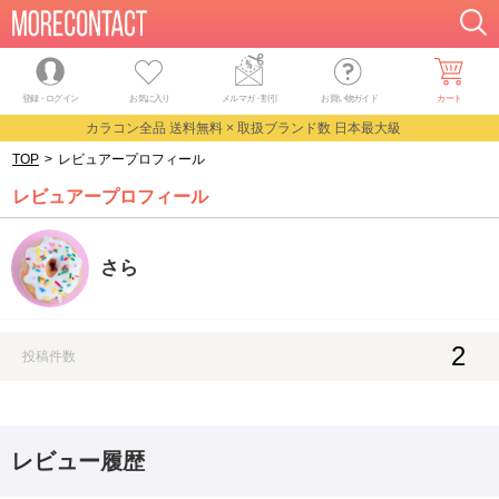
登録・ログイン
お気に入り
メルマガ
・
割引
お買い物ガイド
カート
カラコン全品 送料無料 × 取扱ブランド数 日本最大級
TOP
>
レビュアープロフィール
レビュアープロフィール
さら
2
投稿件数
レビュー履歴