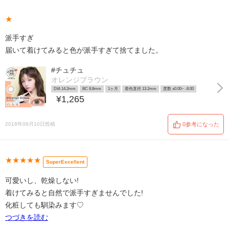
★
派手すぎ
届いて着けてみると色が派手すぎて捨てました。
#チュチュ
オレンジブラウン
DIA 14.2mm
BC 8.8mm
1ヶ月
着色直径 13.2mm
度数 ±0.00~ -8.00
¥1,265
2018年09月10日投稿
0参考になった
★★★★★
SuperExcellent
可愛いし、乾燥しない!
着けてみると自然で派手すぎませんでした!
化粧しても馴染みます♡
つづきを読む