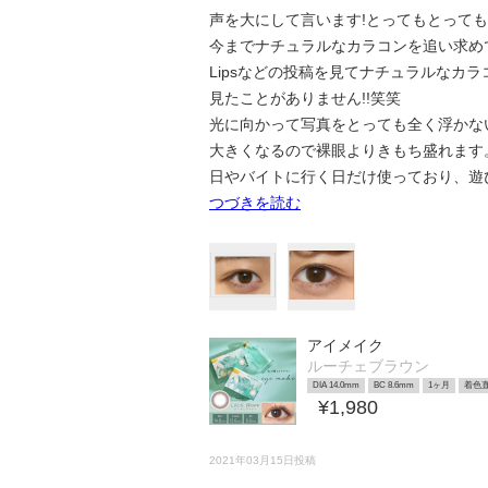
声を大にして言います!とってもとっても
今までナチュラルなカラコンを追い求めて
Lipsなどの投稿を見てナチュラルなカ
見たことがありません!!笑笑
光に向かって写真をとっても全く浮かな
大きくなるので裸眼よりきもち盛れます。
日やバイトに行く日だけ使っており、遊
つづきを読む
アイメイク
ルーチェブラウン
DIA 14.0mm
BC 8.6mm
1ヶ月
着色直
¥1,980
2021年03月15日投稿