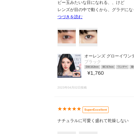
ビー玉みたいな目になれる、、けど
レンズが目の中で動くから、グラデにな
つづきを読む
オーレンズ グローイワン
ブラック
DIA 14.2mm
BC 8.7mm
ワンデー
着
¥1,760
2023年04月02日投稿
★★★★★
SuperExcellent
ナチュラルに可愛く盛れて乾燥しない