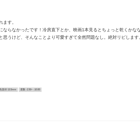
れます。
にならなかったです！冷房直下とか、映画1本見るとちょっと乾くかなな
と思うけど、そんなことより可愛すぎて全然問題なし。絶対リピします
色直径 13.5mm
度数 -2.50~ -10.00