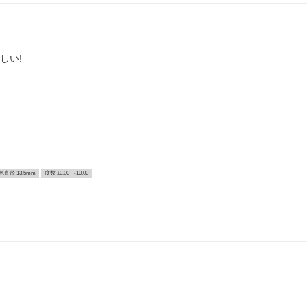
しい!
色直径 13.5mm
度数 ±0.00~ -10.00