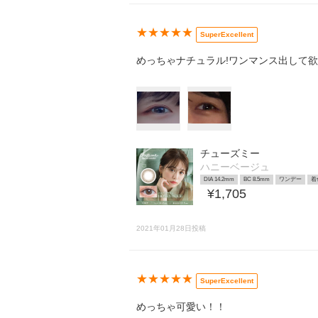
★★★★★
SuperExcellent
めっちゃナチュラル!ワンマンス出して欲
チューズミー
ハニーベージュ
DIA 14.2mm
BC 8.5mm
ワンデー
着
¥1,705
2021年01月28日投稿
★★★★★
SuperExcellent
めっちゃ可愛い！！