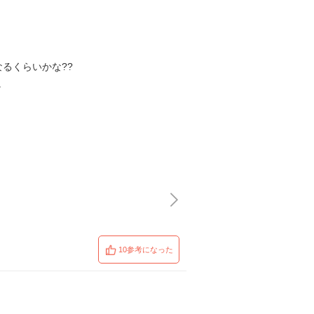
るくらいかな??
。
10参考になった