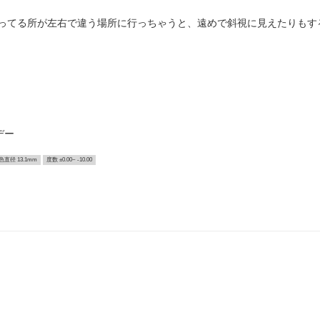
ってる所が左右で違う場所に行っちゃうと、遠めで斜視に見えたりもする
デー
色直径 13.1mm
度数 ±0.00~ -10.00