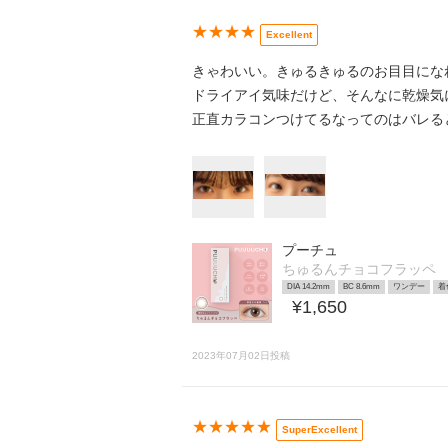
★★★★
Excellent
きゃわいい。きゅるきゅるのお目目にな
ドライアイ気味だけど、そんなに乾燥気
正直カラコンつけてるなってのはバレる
プーチュ
ちゅるんチョコフラッペ
DIA 14.2mm
BC 8.6mm
ワンデー
着
¥1,650
2023年07月02日投稿
★★★★★
SuperExcellent