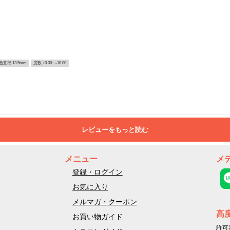
色直径 13.5mm
度数 ±0.00~ -10.00
レビューをもっと読む
メニュー
メ
登録・ログイン
お気に入り
メルマガ・クーポン
高
お買い物ガイド
許可