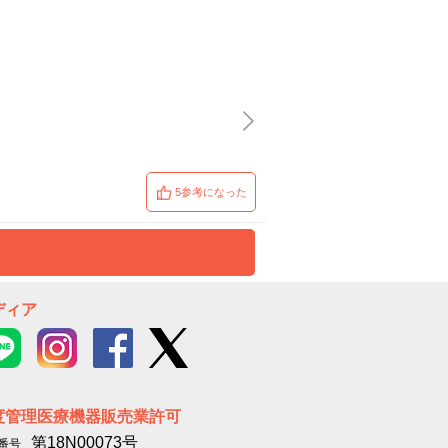
5参考になった
ディア
度管理医療機器販売業許可
第18N00073号
番号