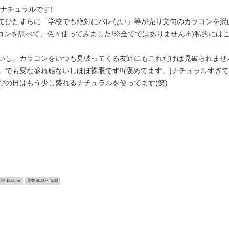
ナチュラルです!
ひたすらに「学校でも絶対にバレない」等が売り文句のカラコンを沢山使用し
ラコンを調べて、色々使ってみました!※全てではありません⚠️)私的に
いし、カラコンをいつも見破ってくる友達にもこれだけは見破られません
でも変な盛れ感ないしほぼ裸眼です!!(褒めてます。)ナチュラルすぎ
びの日はもう少し盛れるナチュラルを使ってます(笑)
径 12.6mm
度数 ±0.00~ -6.00