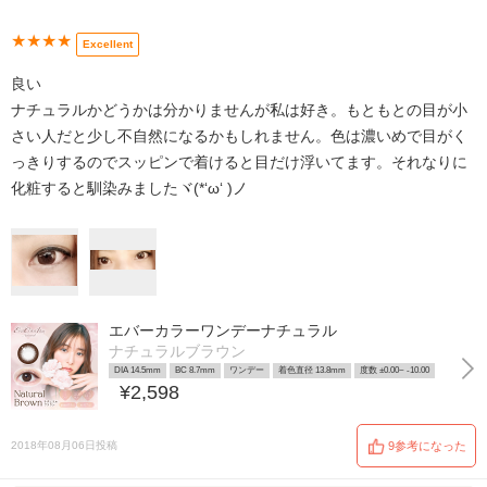
★★★★
Excellent
良い
ナチュラルかどうかは分かりませんが私は好き。もともとの目が小
さい人だと少し不自然になるかもしれません。色は濃いめで目がく
っきりするのでスッピンで着けると目だけ浮いてます。それなりに
化粧すると馴染みましたヾ(*‘ω‘ )ノ
エバーカラーワンデーナチュラル
ナチュラルブラウン
DIA 14.5mm
BC 8.7mm
ワンデー
着色直径 13.8mm
度数 ±0.00~ -10.00
¥2,598
2018年08月06日投稿
9参考になった