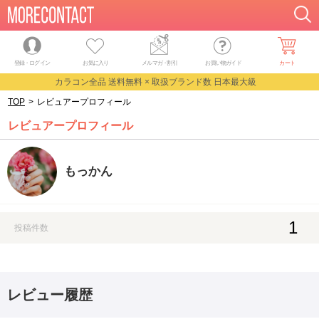
登録・ログイン
お気に入り
メルマガ
・
割引
お買い物ガイド
カート
カラコン全品 送料無料 × 取扱ブランド数 日本最大級
TOP
>
レビュアープロフィール
レビュアープロフィール
もっかん
1
投稿件数
レビュー履歴