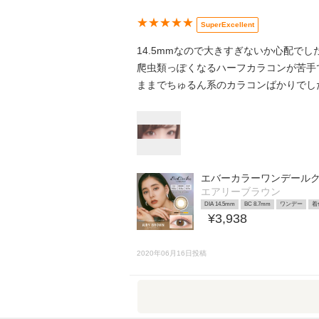
★★★★★
SuperExcellent
14.5mmなので大きすぎないか心配で
爬虫類っぽくなるハーフカラコンが苦手
ままでちゅるん系のカラコンばかりでし
エバーカラーワンデール
エアリーブラウン
DIA 14.5mm
BC 8.7mm
ワンデー
着
¥3,938
2020年06月16日投稿