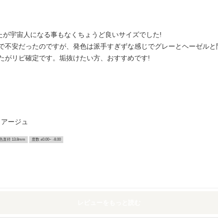
したが宇宙人になる事もなくちょうど良いサイズでした!
で不安だったのですが、発色は派手すぎずな感じでグレーとヘーゼルと
たがリピ確定です。垢抜けたい方、おすすめです!
クアージュ
色直径 13.8mm
度数 ±0.00~ -8.00
レビューをもっと読む