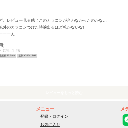
ど、レビュー見る感じこのカラコンが合わなかったのかな…
以外のカラコンつけた時涙出るほど乾かないな!
ーーーん
用)
YL-1.25
色直径 13.4mm
度数 ±0.00~ -8.00
レビューをもっと読む
メニュー
メ
登録・ログイン
お気に入り