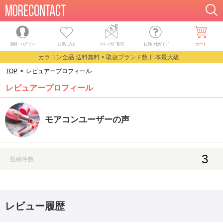
登録・ログイン
お気に入り
メルマガ
・
割引
お買い物ガイド
カート
カラコン全品 送料無料 × 取扱ブランド数 日本最大級
TOP
>
レビュアープロフィール
レビュアープロフィール
モアコンユーザーの声
3
投稿件数
レビュー履歴