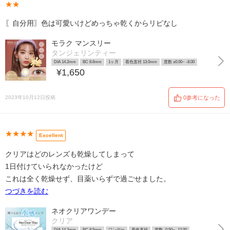
★★
〖自分用〗色は可愛いけどめっちゃ乾くからリピなし
モラク マンスリー
タンジェリンティー
DIA 14.2mm
BC 8.6mm
1ヶ月
着色直径 13.0mm
度数 ±0.00~ -8.00
¥1,650
2023年10月12日投稿
0参考になった
★★★★
Excellent
クリアはどのレンズも乾燥してしまって
1日付けていられなかったけど
これは全く乾燥せず、目薬いらずで過ごせました。
つづきを読む
ネオクリアワンデー
クリア
DIA 14.2mm
BC 8.5mm
ワンデー
着色直径
度数 -0.50~ -12.00