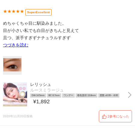
★★★★★
SuperExcellent
めちゃくちゃ目に馴染みました。
目が小さい私でも白目がきちんと見えて
且つ、派手すぎずナチュラルすぎず
つづきを読む
レリッシュ
ルースミラージュ
DIA 14.5mm
BC 8.7mm
ワンデー
着色直径 13.8mm
度数 ±0.00~ -8.00
¥1,892
2020年11月20日投稿
2参考になった