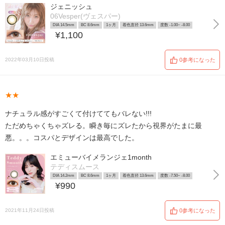
ジェニッシュ
06Vesper(ヴェスパー)
DIA 14.5mm
BC 8.6mm
1ヶ月
着色直径 13.6mm
度数 -1.00~ -8.00
¥1,100
2022年03月10日投稿
0参考になった
★★
ナチュラル感がすごくて付けててもバレない!!!
ただめちゃくちゃズレる。瞬き毎にズレたから視界がたまに最
悪。。。コスパとデザインは最高でした。
エミューバイメランジェ1month
テディスムース
DIA 14.2mm
BC 8.6mm
1ヶ月
着色直径 13.6mm
度数 -7.50~ -8.00
¥990
2021年11月24日投稿
0参考になった