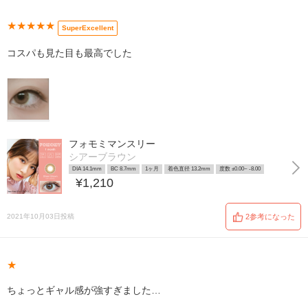
★★★★★
SuperExcellent
コスパも見た目も最高でした
フォモミマンスリー
シアーブラウン
DIA 14.1mm
BC 8.7mm
1ヶ月
着色直径 13.2mm
度数 ±0.00~ -8.00
¥1,210
2021年10月03日投稿
2参考になった
★
ちょっとギャル感が強すぎました…