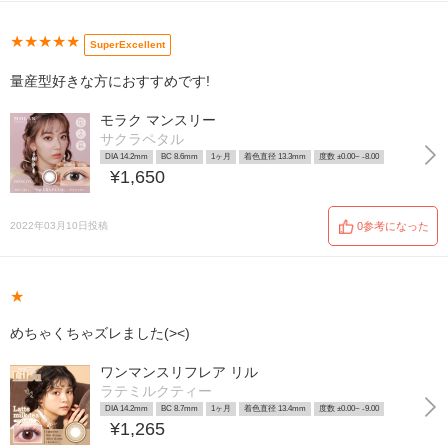
★★★★★
SuperExcellent
量産型好きな方におすすめです!
モラク マンスリー
サクラペタル
DIA 14.2mm
BC 8.6mm
1ヶ月
着色直径 13.3mm
度数 ±0.00~ -8.00
¥1,650
2022年03月10日投稿
0参考になった
★
めちゃくちゃズレました(><)
ワンマンスリフレア リル
ラテミルクティー
DIA 14.2mm
BC 8.7mm
1ヶ月
着色直径 13.4mm
度数 ±0.00~ -9.00
¥1,265