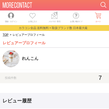
登録・ログイン
お気に入り
メルマガ
・
割引
お買い物ガイド
カート
カラコン全品 送料無料 × 取扱ブランド数 日本最大級
TOP
>
レビュアープロフィール
レビュアープロフィール
れんこん
7
投稿件数
レビュー履歴