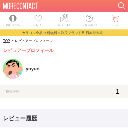
登録・ログイン
お気に入り
メルマガ
・
割引
お買い物ガイド
カート
カラコン全品 送料無料 × 取扱ブランド数 日本最大級
TOP
>
レビュアープロフィール
レビュアープロフィール
yuyun
1
投稿件数
レビュー履歴