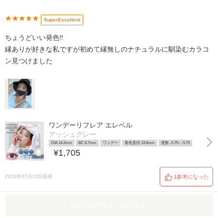
★★★★★
SuperExcellent
ちょうどいい発色!!
縁ありが好きな私ですが初めて縁無しのナチュラルに馴染むカラコ
ン見つけました
ワンデーリフレア エレベル
アッシュグレー
DIA 14.2mm
BC 8.7mm
ワンデー
着色直径 13.6mm
度数 -5.75~ -5.75
¥1,705
2021年07月15日投稿
1参考になった
レビューをもっと読む