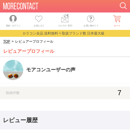
登録・ログイン
お気に入り
メルマガ
・
割引
お買い物ガイド
カート
カラコン全品 送料無料 × 取扱ブランド数 日本最大級
TOP
>
レビュアープロフィール
レビュアープロフィール
モアコンユーザーの声
7
投稿件数
レビュー履歴