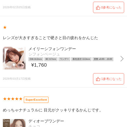
2026年02月05日投稿
0参考になった
★
レンズが大きすぎることで硬さと目の疲れをかんじた
メイリーシフォンワンデー
シフォンベージュ
DIA 14.2mm
BC 8.7mm
ワンデー
着色直径 13.3mm
度数 ±0.00~ -10.00
¥1,760
2026年03月17日投稿
1参考になった
★★★★★
SuperExcellent
めっちゃナチュラルに 目元がクッキリするかんじです。
ディオーブワンデー
チョコ