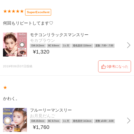
★★★★★
SuperExcellent
何回もリピートしてます♡
モテコンリラックスマンスリー
モカブラウン
DIA 14.2mm
BC 8.6mm
1ヶ月
着色直径 13.6mm
度数 -7.00~ -7.00
¥1,320
2019年09月07日投稿
0参考になった
★
かわく。
フルーリーマンスリー
お月見だんご
DIA 15.0mm
BC 8.7mm
1ヶ月
着色直径 14.3mm
度数 ±0.00~ -8.00
¥1,760