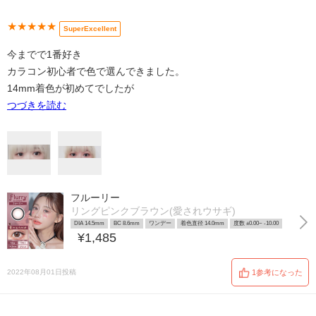
★★★★★
SuperExcellent
今までで1番好き
カラコン初心者で色で選んできました。
14mm着色が初めてでしたが
つづきを読む
フルーリー
リングピンクブラウン(愛されウサギ)
DIA 14.5mm
BC 8.6mm
ワンデー
着色直径 14.0mm
度数 ±0.00~ -10.00
¥1,485
2022年08月01日投稿
1参考になった