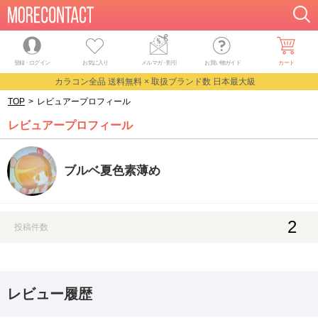
登録・ログイン
お気に入り
メルマガ
・
割引
お買い物ガイド
カート
カラコン全品 送料無料 × 取扱ブランド数 日本最大級
TOP
>
レビュアープロフィール
レビュアープロフィール
ブルベ夏色素薄め
2
投稿件数
レビュー履歴