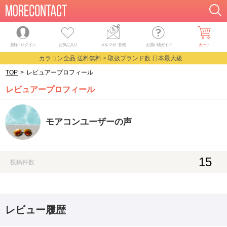
登録・ログイン
お気に入り
メルマガ
・
割引
お買い物ガイド
カート
カラコン全品 送料無料 × 取扱ブランド数 日本最大級
TOP
>
レビュアープロフィール
レビュアープロフィール
モアコンユーザーの声
15
投稿件数
レビュー履歴