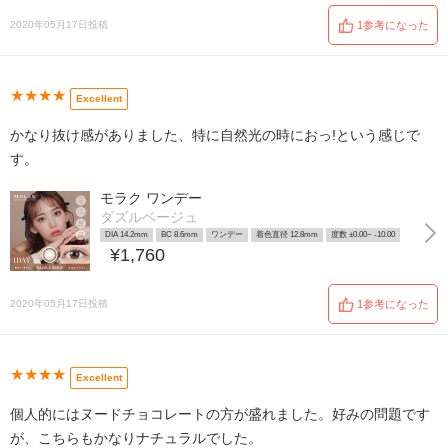
2020年05月17日投稿
1参考になった
★★★★
Excellent
かなり抜け感がありました、特に自然光の時におっ!という感じで
す。
モラク ワンデー
ダズルベージュ
DIA 14.2mm
BC 8.6mm
ワンデー
着色直径 12.8mm
度数 ±0.00~ -10.00
¥1,760
2020年05月17日投稿
1参考になった
★★★★
Excellent
個人的にはヌードチョコレートの方が盛れました。好みの問題です
が、こちらもかなりナチュラルでした。