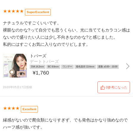
★★★★★
SuperExcellent
ナチュラルですごくいいです。
裸眼なのかな?って自分でも思うくらい、光に当ててもカラコン感は
ないので盛りたい人には少し不向きなのかな?と感じました。
私的にはすごくお気に入りなのでリピします。
トパーズ
デートトパーズ
DIA 14.2mm
BC 8.6mm
ワンデー
着色直径 13.4mm
度数 ±0.00~ -10.00
¥1,760
2020年05月17日投稿
0参考になった
★★★★
Excellent
縁感がないので爬虫類になりすぎず、でも発色はかなり強めなので
ハーフ感が強いです。