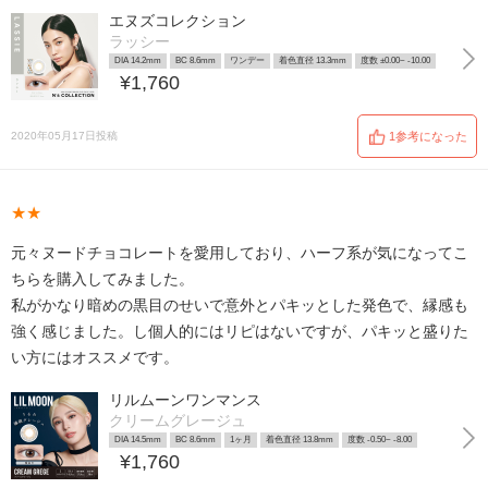
エヌズコレクション
ラッシー
DIA 14.2mm
BC 8.6mm
ワンデー
着色直径 13.3mm
度数 ±0.00~ -10.00
¥1,760
2020年05月17日投稿
1参考になった
★★
元々ヌードチョコレートを愛用しており、ハーフ系が気になってこ
ちらを購入してみました。
私がかなり暗めの黒目のせいで意外とパキッとした発色で、縁感も
強く感じました。し個人的にはリピはないですが、パキッと盛りた
い方にはオススメです。
リルムーンワンマンス
クリームグレージュ
DIA 14.5mm
BC 8.6mm
1ヶ月
着色直径 13.8mm
度数 -0.50~ -8.00
¥1,760