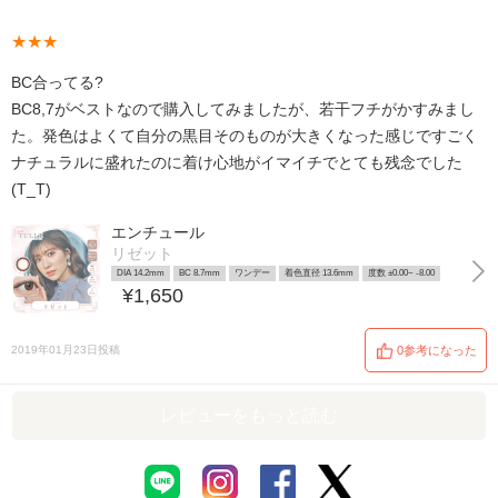
★★★
BC合ってる?
BC8,7がベストなので購入してみましたが、若干フチがかすみまし
た。発色はよくて自分の黒目そのものが大きくなった感じですごく
ナチュラルに盛れたのに着け心地がイマイチでとても残念でした
(T_T)
エンチュール
リゼット
DIA 14.2mm
BC 8.7mm
ワンデー
着色直径 13.6mm
度数 ±0.00~ -8.00
¥1,650
2019年01月23日投稿
0参考になった
レビューをもっと読む