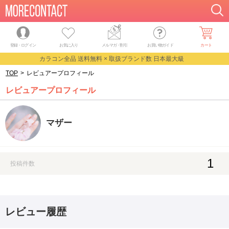
登録・ログイン
お気に入り
メルマガ
・
割引
お買い物ガイド
カート
カラコン全品 送料無料 × 取扱ブランド数 日本最大級
TOP
>
レビュアープロフィール
レビュアープロフィール
マザー
1
投稿件数
レビュー履歴