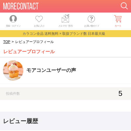
登録・ログイン
お気に入り
メルマガ
・
割引
お買い物ガイド
カート
カラコン全品 送料無料 × 取扱ブランド数 日本最大級
TOP
>
レビュアープロフィール
レビュアープロフィール
モアコンユーザーの声
5
投稿件数
レビュー履歴