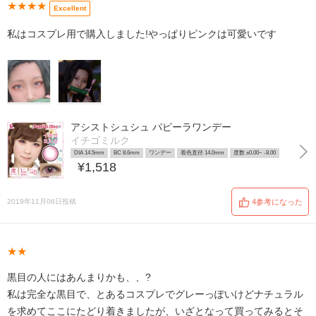
★★★★
Excellent
私はコスプレ用で購入しました!やっぱりピンクは可愛いです
アシストシュシュ パピーラワンデー
イチゴミルク
DIA 14.5mm
BC 8.6mm
ワンデー
着色直径 14.0mm
度数 ±0.00~ -8.00
¥1,518
2019年11月06日投稿
4参考になった
★★
黒目の人にはあんまりかも、、?
私は完全な黒目で、とあるコスプレでグレーっぽいけどナチュラル
を求めてここにたどり着きましたが、いざとなって買ってみるとそ