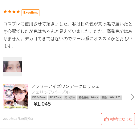
★★★★
Excellent
コスプレに使用させて頂きました。私は目の色が真っ黒で届いたと
き心配でしたが色はちゃんと見えていました。ただ、高発色ではあ
りません。デカ目向きではないのでクール系にオススメかとおもい
ます。
フラワーアイズワンデークロッシェ
フェリシアパープル
DIA 14.2mm
BC 8.7mm
ワンデー
着色直径 13.0mm
度数 -1.00~ -1.50
¥1,045
2020年02月29日投稿
0参考になった