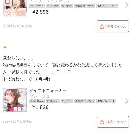
アプリコットブラウン
DIA 14.5mm
BC 8.7mm
ワンデー
着色直径 13.8mm
度数 ±0.00~ -10.00
¥2,598
2020年02月29日投稿
1参考になった
★
変わらない、、、
私は結構黒目をしていて、割と変わるかなと思って購入しました
が、裸眼同様でした、、、。(´・・`)
もう買わないです( ⚈̥̥̥̥̥́⌢⚈̥̥̥̥̥̀)
ジャストフォーミー
グレージュ
DIA 14.0mm
BC 8.7mm
ワンデー
着色直径 12.2mm
度数 -0.50~ -9.00
¥1,826
2019年06月21日投稿
1参考になった