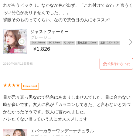
れがもうビックリ。なかなか色が出ず、「これ付けてる?」と言うく
らい発色がありませんでした、、。
裸眼そのものってくらい。なので茶色目の人にオススメ!
ジャストフォーミー
グレージュ
DIA 14.0mm
BC 8.7mm
ワンデー
着色直径 12.2mm
度数 -0.50~ -9.00
¥1,826
2019年08月13日投稿
0参考になった
★★★★
Excellent
目が元々真っ黒なので発色はあまりしませんでした。目に合わない
時が多いです。友人に私が「カラコンしてきた」と言わないと気づ
かなかったそうです。数人に言われました。
バレたくない!!!っていう人にオススメします!
エバーカラーワンデーナチュラル