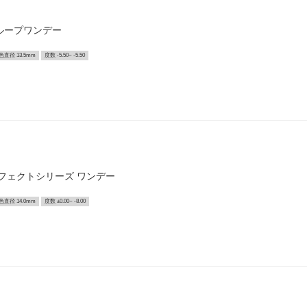
ループワンデー
色直径 13.5mm
度数 -5.50~ -5.50
ーフェクトシリーズ ワンデー
色直径 14.0mm
度数 ±0.00~ -8.00