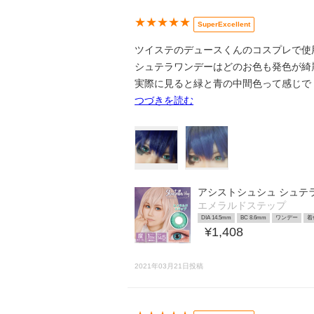
★★★★★
SuperExcellent
ツイステのデュースくんのコスプレで使
シュテラワンデーはどのお色も発色が綺
実際に見ると緑と青の中間色って感じで
つづきを読む
アシストシュシュ シュテ
エメラルドステップ
DIA 14.5mm
BC 8.6mm
ワンデー
着
¥1,408
2021年03月21日投稿