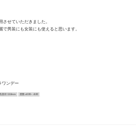
用させていただきました。
麗で男装にも女装にも使えると思います。
ラワンデー
色直径 13.8mm
度数 ±0.00~ -8.00