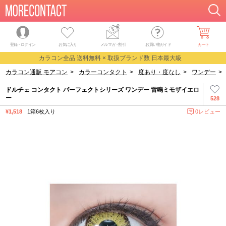
登録・ログイン
お気に入り
メルマガ
・
割引
お買い物ガイド
カート
カラコン全品 送料無料 × 取扱ブランド数 日本最大級
カラコン通販 モアコン
>
カラーコンタクト
>
度あり・度なし
>
ワンデー
>
ドルチェ コンタクト パーフェクトシリーズ ワンデー 雷鳴ミモザイエロ
ー
528
¥1,518
1箱6枚入り
0レビュー