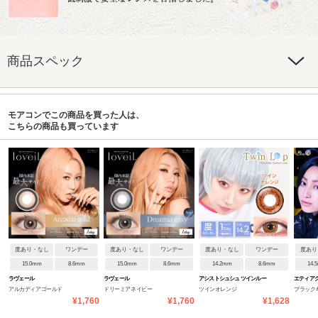
商品スペック
モアコンでこの商品を買った人は、
こちらの商品も買っています
度あり・なし
ワンデー
度あり・なし
ワンデー
度あり・なし
ワンデー
度あり
15.0mm
8.6mm
15.0mm
8.6mm
14.2mm
8.6mm
14.
ラヴェール
ラヴェール
アシストシュシュ ツインルー
エティア
アルカディアゴールド
ドリーミアネイビー
ツインオレンジ
ブラック
プワンデーネオ
¥1,760
¥1,760
¥1,628