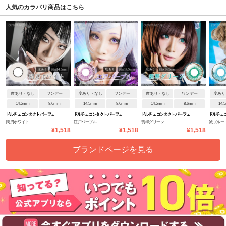
人気のカラバリ商品はこちら
度あり・なし
ワンデー
度あり・なし
ワンデー
度あり・なし
ワンデー
度あり
14.5mm
8.6mm
14.5mm
8.6mm
14.5mm
8.6mm
14.
ドルチェ コンタクト パーフェ
ドルチェ コンタクト パーフェ
ドルチェ コンタクト パーフェ
ドルチェ 
閃刃ホワイト
江戸パープル
翡翠グリーン
誠ブルー
クトシリーズ ワンデー
クトシリーズ ワンデー
クトシリーズ ワンデー
クトシリー
¥1,518
¥1,518
¥1,518
ブランドページを見る