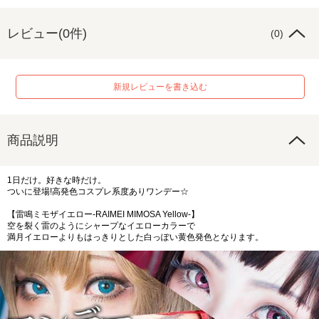
レビュー(0件)
(0)
新規レビューを書き込む
商品説明
1日だけ。好きな時だけ。
ついに登場!高発色コスプレ系度ありワンデー☆
【雷鳴ミモザイエロー-RAIMEI MIMOSA Yellow-】
空を裂く雷のようにシャープなイエローカラーで
満月イエローよりもはっきりとした白っぽい黄色発色となります。