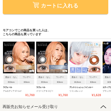
カートに入れる
モアコンでこの商品を買った人は、
こちらの商品も買っています
度あり・なし
ワンデー
度あり・なし
ワンデー
度あり・なし
ワンデー
度あり
15.0mm
8.6mm
15.0mm
8.6mm
14.2mm
8.6mm
14.
ラヴェール
ラヴェール
アシストシュシュ ツインルー
エティア
アルカディアゴールド
ドリーミアネイビー
ツインオレンジ
ブラック
プワンデーネオ
¥1,760
¥1,760
¥1,628
再販売お知らせメール受け取り