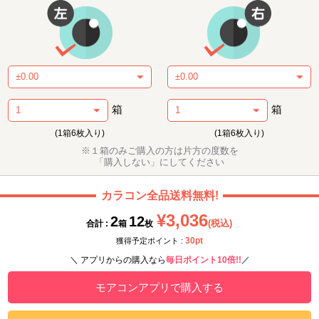
箱
箱
(1箱6枚入り)
(1箱6枚入り)
※１箱のみご購入の方は片方の度数を
「購入しない」にしてください
カラコン全品送料無料!
¥3,036
2
12
(税込)
合計 :
箱
枚
30pt
獲得予定ポイント :
＼ アプリからの購入なら
毎日ポイント10倍!!
／
モアコンアプリで購入する