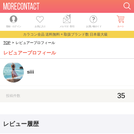
登録・ログイン
お気に入り
メルマガ
・
割引
お買い物ガイド
カート
カラコン全品 送料無料 × 取扱ブランド数 日本最大級
TOP
>
レビュアープロフィール
レビュアープロフィール
siii
35
投稿件数
レビュー履歴