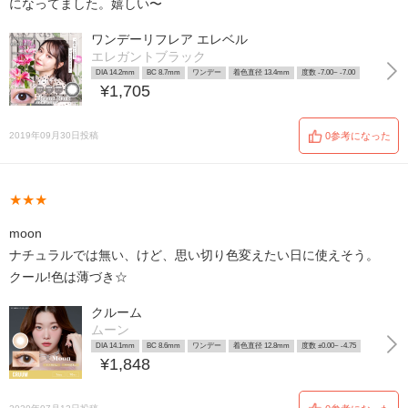
になってました。嬉しい〜
ワンデーリフレア エレベル
エレガントブラック
DIA 14.2mm
BC 8.7mm
ワンデー
着色直径 13.4mm
度数 -7.00~ -7.00
¥1,705
2019年09月30日投稿
0参考になった
★★★
moon
ナチュラルでは無い、けど、思い切り色変えたい日に使えそう。
クール!色は薄づき☆
クルーム
ムーン
DIA 14.1mm
BC 8.6mm
ワンデー
着色直径 12.8mm
度数 ±0.00~ -4.75
¥1,848