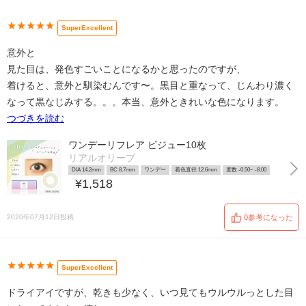
★★★★★
SuperExcellent
意外と
見た目は、発色すごいことになるかと思ったのですが、
着けると、意外と馴染むんです〜。黒目と重なって、じんわり濃く
なって黒なじみする。。。本当、意外ときれいな色になります。
つづきを読む
ワンデーリフレア ビジュー10枚
リアルオリーブ
DIA 14.2mm
BC 8.7mm
ワンデー
着色直径 12.6mm
度数 -0.50~ -8.00
¥1,518
2020年07月12日投稿
0参考になった
★★★★★
SuperExcellent
ドライアイですが、乾きも少なく、いつ見てもウルウルっとした目