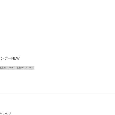
ンデーNEW
色直径 13.7mm
度数 ±0.00~ -10.00
わいい!