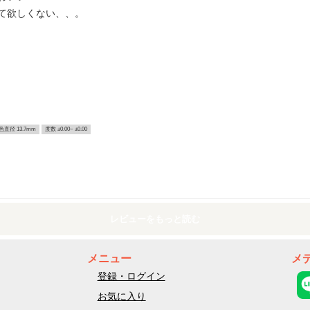
て欲しくない、、。
色直径 13.7mm
度数 ±0.00~ ±0.00
レビューをもっと読む
メニュー
メ
登録・ログイン
お気に入り