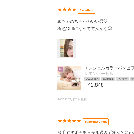
★★★★
Excellent
めちゃめちゃかわいい🥺🤍
着色13.8になってでんかな🥲
エンジェルカラーバンビワ
レモンヘーゼル
DIA 14.4mm
BC 8.5mm
ワンデー
着
¥1,848
2022年07月22日投稿
★★★★★
SuperExcellent
派手すぎずナチュラル過ぎずほんとにか