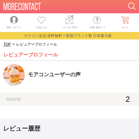
登録・ログイン
お気に入り
メルマガ
・
割引
お買い物ガイド
カート
カラコン全品 送料無料 × 取扱ブランド数 日本最大級
TOP
>
レビュアープロフィール
レビュアープロフィール
モアコンユーザーの声
2
投稿件数
レビュー履歴