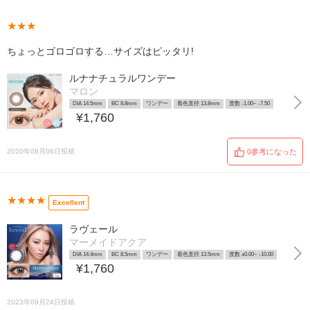
★★★
ちょっとゴロゴロする…サイズはピッタリ!
ルナナチュラルワンデー
マロン
DIA 14.5mm
BC 8.8mm
ワンデー
着色直径 13.8mm
度数 -1.00~ -7.50
¥1,760
2020年08月06日投稿
0参考になった
★★★★
Excellent
ラヴェール
マーメイドアクア
DIA 14.4mm
BC 8.5mm
ワンデー
着色直径 13.5mm
度数 ±0.00~ -10.00
¥1,760
2023年09月24日投稿