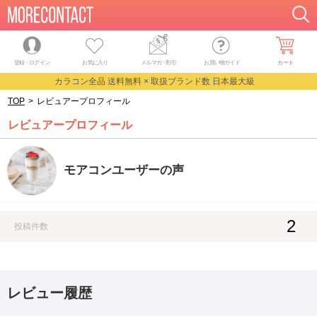
登録・ログイン
お気に入り
メルマガ
・
割引
お買い物ガイド
カート
カラコン全品 送料無料 × 取扱ブランド数 日本最大級
TOP
>
レビュアープロフィール
レビュアープロフィール
モアコンユーザーの声
2
投稿件数
レビュー履歴