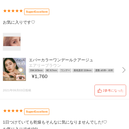
★★★★★
SuperExcellent
お気に入りです♡
エバーカラーワンデールクアージュ
エアリーブラウン
DIA 14.5mm
BC 8.7mm
ワンデー
着色直径 13.8mm
度数 ±0.00~ -8.00
¥1,760
2021年09月03日投稿
2参考になった
★★★★★
SuperExcellent
1日つけていても乾燥もそんなに気になりませんでした!♡