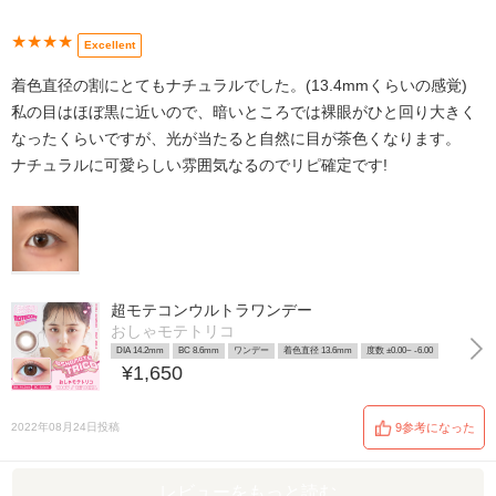
★★★★
Excellent
着色直径の割にとてもナチュラルでした。(13.4mmくらいの感覚)
私の目はほぼ黒に近いので、暗いところでは裸眼がひと回り大きく
なったくらいですが、光が当たると自然に目が茶色くなります。
ナチュラルに可愛らしい雰囲気なるのでリピ確定です!
超モテコンウルトラワンデー
おしゃモテトリコ
DIA 14.2mm
BC 8.6mm
ワンデー
着色直径 13.6mm
度数 ±0.00~ -6.00
¥1,650
2022年08月24日投稿
9参考になった
レビューをもっと読む