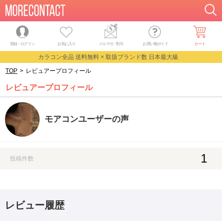
登録・ログイン
お気に入り
メルマガ
・
割引
お買い物ガイド
カート
カラコン全品 送料無料 × 取扱ブランド数 日本最大級
TOP
>
レビュアープロフィール
レビュアープロフィール
モアコンユーザーの声
1
投稿件数
レビュー履歴