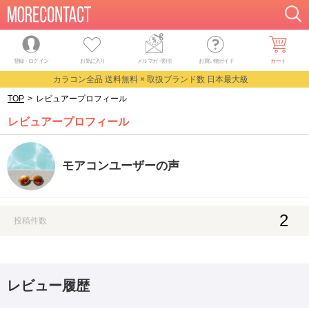
登録・ログイン
お気に入り
メルマガ
・
割引
お買い物ガイド
カート
カラコン全品 送料無料 × 取扱ブランド数 日本最大級
TOP
>
レビュアープロフィール
レビュアープロフィール
モアコンユーザーの声
2
投稿件数
レビュー履歴