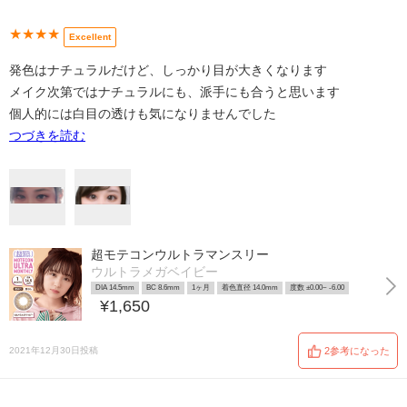
★★★★
Excellent
発色はナチュラルだけど、しっかり目が大きくなります
メイク次第ではナチュラルにも、派手にも合うと思います
個人的には白目の透けも気になりませんでした
つづきを読む
超モテコンウルトラマンスリー
ウルトラメガベイビー
DIA 14.5mm
BC 8.6mm
1ヶ月
着色直径 14.0mm
度数 ±0.00~ -6.00
¥1,650
2021年12月30日投稿
2参考になった