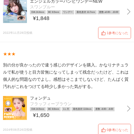
エンジェルカラーバンビワンデーNEW
スワンブルー
DIA 14.4mm
BC 8.5mm
ワンデー
着色直径 13.7mm
度数 ±0.00~ -10.00
¥1,848
2022年11月28日投稿
1参考になった
★★★
別の分が良かったので違う感じのデザインを購入。かなりナチュラ
ルで私が使うと目力皆無になってしまって残念だったけど、これは
個人的な問題なのでよし。感想はそこまでしないけど、たんぱく質
汚れがこれをつけてる時少し多かった気がする。
フォンデュ
フラッフィーブラウン
DIA 14.5mm
BC 8.6mm
1ヶ月
着色直径 13.8mm
度数 -8.00~ -8.00
¥1,650
2024年08月26日投稿
0参考になった