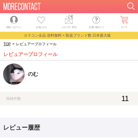
登録・ログイン
お気に入り
メルマガ
・
割引
お買い物ガイド
カート
カラコン全品 送料無料 × 取扱ブランド数 日本最大級
TOP
>
レビュアープロフィール
レビュアープロフィール
のむ
11
投稿件数
レビュー履歴