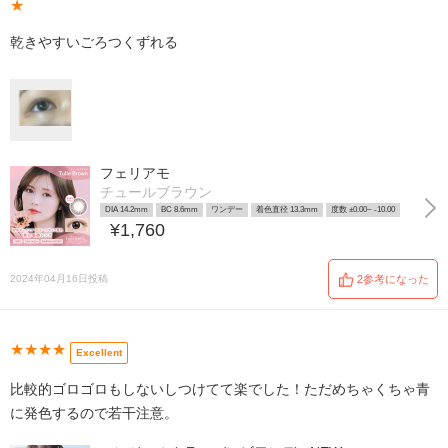
★
乾きやすいごろつくずれる
フェリアモ
チュールブラウン
DIA 14.2mm
BC 8.6mm
ワンデー
着色直径 13.3mm
度数 ±0.00~ -10.00
¥1,760
2024年04月16日投稿
2参考になった
★★★★
Excellent
比較的ゴロゴロもしないしつけてて楽でした！ただめちゃくちゃ青
に発色するので若干注意。