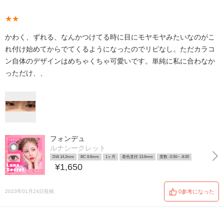
★★
かわく、ずれる、なんかつけてる時に目にモヤモヤみたいなのがこ
れ付け始めてからでてくるようになったのでリピなし。ただカラコ
ン自体のデザインはめちゃくちゃ可愛いです。単純に私に合わなか
っただけ、、
フォンデュ
ルナシークレット
DIA 14.2mm
BC 8.6mm
1ヶ月
着色直径 13.6mm
度数 -0.50~ -8.00
¥1,650
2023年01月24日投稿
0参考になった