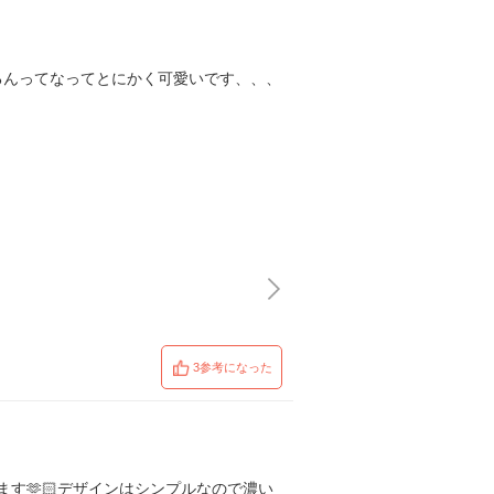
るんってなってとにかく可愛いです、、、
3参考になった
す🫶🏻デザインはシンプルなので濃い