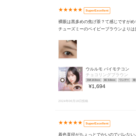
★★★★★
SuperExcellent
裸眼は黒多めの焦げ茶？て感じですがめ
チューズミーのベイビーブラウンよりは盛れ
ウルルモ バイモテコン
チョコリングブラウン
DIA 14.5mm
BC 8.6mm
ワンデー
着
¥1,694
2024年06月18日投稿
★★★★★
SuperExcellent
着色直径がちょっとでかいのでバレない