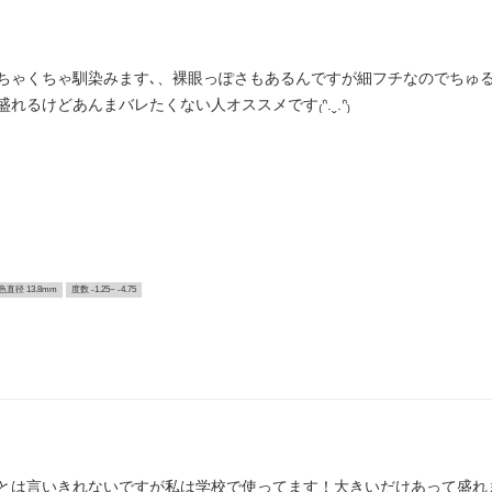
ちゃくちゃ馴染みます､、裸眼っぽさもあるんですが細フチなのでちゅ
るけどあんまバレたくない人オススメです₍ᐢ.ˬ.ᐢ₎
色直径 13.8mm
度数 -1.25~ -4.75
とは言いきれないですが私は学校で使ってます！大きいだけあって盛れま