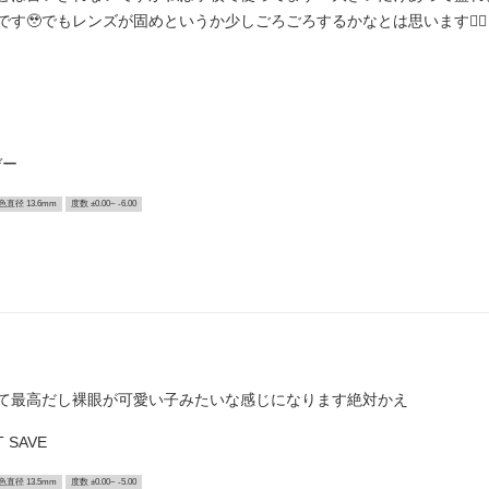
す🥹でもレンズが固めというか少しごろごろするかなとは思います👍🏻
デー
色直径 13.6mm
度数 ±0.00~ -6.00
て最高だし裸眼が可愛い子みたいな感じになります絶対かえ
 SAVE
色直径 13.5mm
度数 ±0.00~ -5.00