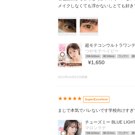
メイクしなくても浮かないしとても好きで
超モテコンウルトラワン
つやモテベイビー
DIA 14.2mm
BC 8.6mm
ワンデー
着
¥1,650
2022年10月01日投稿
★★★★★
SuperExcellent
まじで本気でバレないです学校向けすぎ
チューズミー BLUE LIGHT
マロンラテ
DIA 14.2mm
BC 8.7mm
ワンデー
着