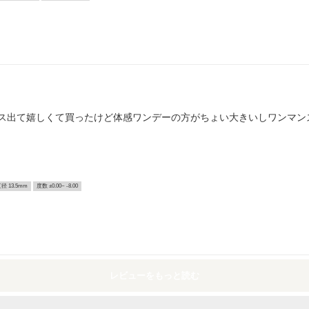
ス出て嬉しくて買ったけど体感ワンデーの方がちょい大きいしワンマン
径 13.5mm
度数 ±0.00~ -8.00
レビューをもっと読む