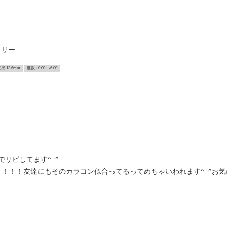
スリー
径 13.6mm
度数 ±0.00~ -6.00
リピしてます^_^
！！！！友達にもそのカラコン似合ってるってめちゃいわれます^_^お気