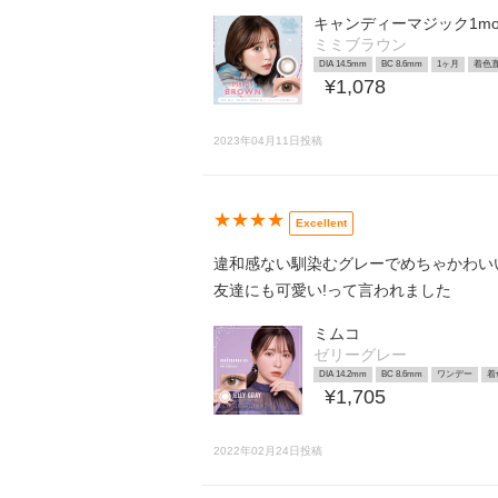
キャンディーマジック1mont
ミミブラウン
DIA 14.5mm
BC 8.6mm
1ヶ月
着色直
¥1,078
2023年04月11日投稿
★★★★
Excellent
違和感ない馴染むグレーでめちゃかわい
友達にも可愛い!って言われました
ミムコ
ゼリーグレー
DIA 14.2mm
BC 8.6mm
ワンデー
着
¥1,705
2022年02月24日投稿