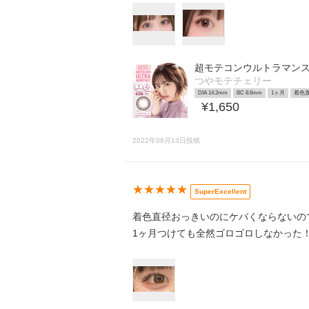
超モテコンウルトラマン
つやモテチェリー
DIA 14.2mm
BC 8.6mm
1ヶ月
着色直
¥1,650
2022年06月13日投稿
★★★★★
SuperExcellent
着色直径おっきいのにケバくならないので
1ヶ月つけても全然ゴロゴロしなかった