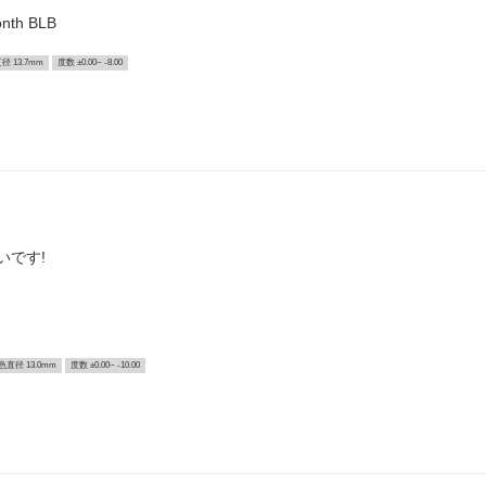
h BLB
径 13.7mm
度数 ±0.00~ -8.00
いです!
色直径 13.0mm
度数 ±0.00~ -10.00