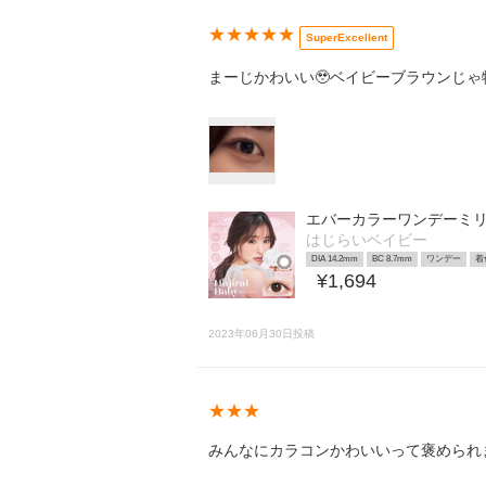
★★★★★
SuperExcellent
まーじかわいい🥹ベイビーブラウンじ
エバーカラーワンデーミ
はじらいベイビー
DIA 14.2mm
BC 8.7mm
ワンデー
着
¥1,694
2023年06月30日投稿
★★★
みんなにカラコンかわいいって褒められま