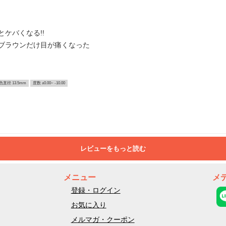
ケバくなる!!
ブラウンだけ目が痛くなった
色直径 13.5mm
度数 ±0.00~ -10.00
レビューをもっと読む
メニュー
メ
登録・ログイン
お気に入り
メルマガ・クーポン