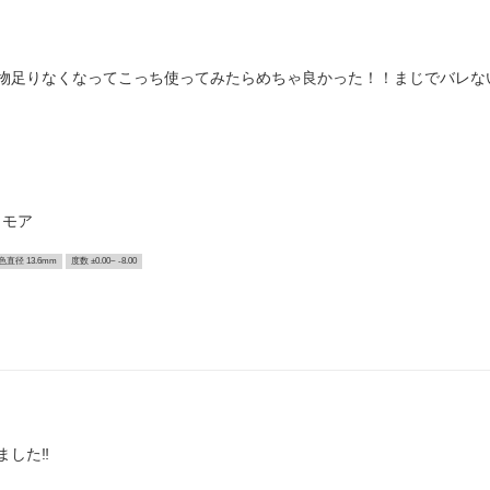
ゃ物足りなくなってこっち使ってみたらめちゃ良かった！！まじでバレな
リモア
色直径 13.6mm
度数 ±0.00~ -8.00
した‼️