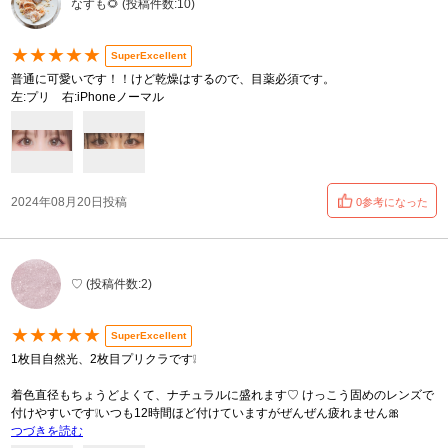
なすも🌻 (投稿件数:10)
★★★★★
SuperExcellent
普通に可愛いです！！けど乾燥はするので、目薬必須です。
左:プリ 右:iPhoneノーマル
2024年08月20日投稿
0参考になった
♡ (投稿件数:2)
★★★★★
SuperExcellent
1枚目自然光、2枚目プリクラです❕
着色直径もちょうどよくて、ナチュラルに盛れます♡ けっこう固めのレンズで
付けやすいです❕いつも12時間ほど付けていますがぜんぜん疲れません🎀
つづきを読む