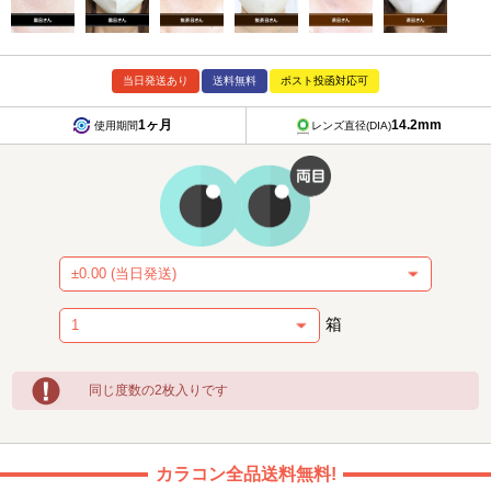
当日発送あり
送料無料
ポスト投函対応可
1ヶ月
14.2mm
使用期間
レンズ直径(DIA)
箱
同じ度数の2枚入りです
カラコン全品送料無料!