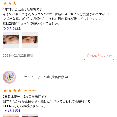
★★★
1年間リピし続けた感想です。
今まで出会ってきたカラコンの中で1番色味やデザインは完璧なのですが、レ
ンズが分厚すぎて1ヶ月経たないうちに目の疲れが勝ってしまいます。
毎回2週間ちょっとで買い替えてました。
つづきを読む
2023年02月22日投稿
50参考になった
モアコンユーザーの声 (投稿件数:4)
★★★★
Excellent
1枚目太陽光、2枚目蛍光灯です
細フチだからか直径小さく感じた13.2って言われても納得する
OLENSくらい体感小さかった
つづきを読む