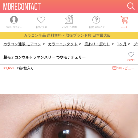
登録・ログイン
お気に入り
メルマガ
・
割引
お買い物ガイド
カート
カラコン全品 送料無料 × 取扱ブランド数 日本最大級
カラコン通販 モアコン
>
カラーコンタクト
>
度あり・度なし
>
1ヶ月
>
ブ
超モテコンウルトラマンスリー つやモテチェリー
8891
¥1,650
1箱2枚入り
90レビュー