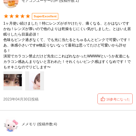
モアコンユーザーの声 (投稿件数:1)
★★★★★
SuperExcellent
1ヶ月使い続けました！特にレンズがボヤけたり、痛くなる、とかはないです
かね！レンズが厚いので他のよりは乾燥をじにくい気がしました。とはいえ居
眠りしたら目薬必須！
色味もピンク過ぎなくて、でも光に当たるとちゅるんとピンクで可愛いです！
あ、体感小さいですw物足りないなって最初は思ってたけど可愛いから許せ
る！
演習でカラコン禁止だけど先生にこればれなかったWWWWというか友達にも
カラコン感あんまりないと言われた！それくらいピンク感はすくなめです！で
もオキニなのでリピします〜
2023年04月30日投稿
16参考になった
メメモリ (投稿件数:4)