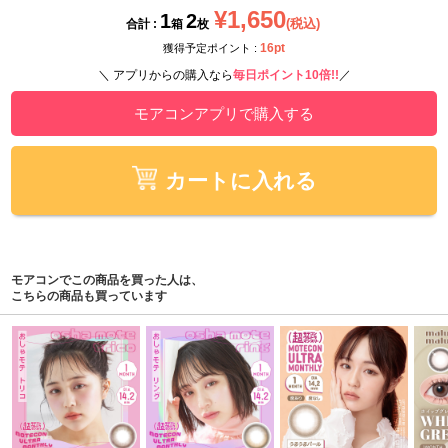
¥1,650
1
2
(税込)
合計 :
箱
枚
16pt
獲得予定ポイント :
＼ アプリからの購入なら
毎日ポイント10倍!!
／
モアコンアプリで購入する
カートに入れる
モアコンでこの商品を買った人は、
こちらの商品も買っています