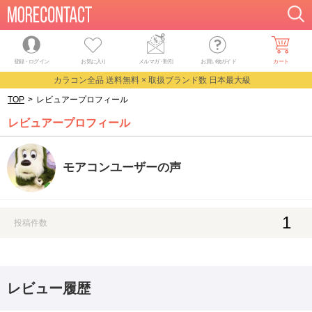
登録・ログイン
お気に入り
メルマガ
・
割引
お買い物ガイド
カート
カラコン全品 送料無料 × 取扱ブランド数 日本最大級
TOP
>
レビュアープロフィール
レビュアープロフィール
モアコンユーザーの声
1
投稿件数
レビュー履歴