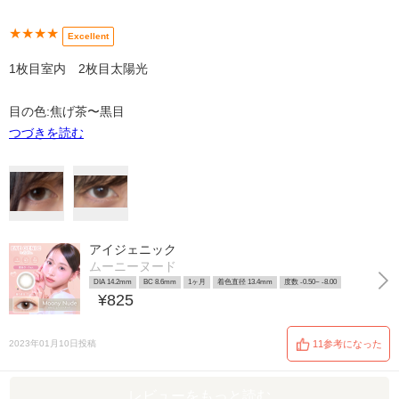
★★★★
Excellent
1枚目室内 2枚目太陽光
目の色:焦げ茶〜黒目
つづきを読む
アイジェニック
ムーニーヌード
DIA 14.2mm
BC 8.6mm
1ヶ月
着色直径 13.4mm
度数 -0.50~ -8.00
¥825
2023年01月10日投稿
11参考になった
レビューをもっと読む