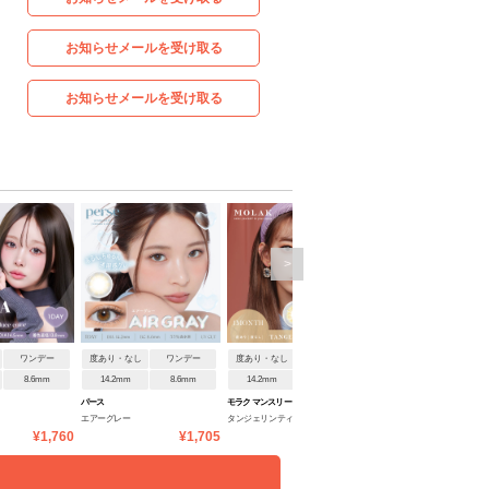
お知らせメールを受け取る
お知らせメールを受け取る
>
ワンデー
度あり・なし
ワンデー
度あり・なし
1ヶ月
度あり
1ヶ月
8.6mm
14.2mm
8.6mm
14.2mm
8.6mm
14.5mm
8.7mm
パース
モラク マンスリー
アイジェニック
エアーグレー
タンジェリンティー
スリークブラウン
¥1,760
¥1,705
¥1,650