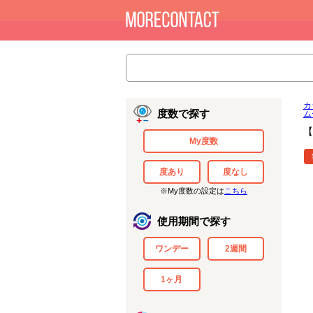
カ
度数で探す
ム
【
My度数
度あり
度なし
※My度数の設定は
こちら
使用期間で探す
ワンデー
2週間
1ヶ月