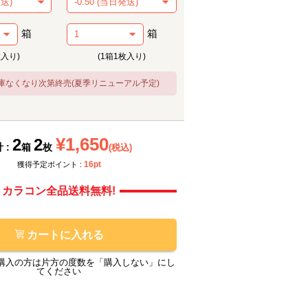
箱
箱
枚入り)
(1箱1枚入り)
庫なくなり次第終売(夏季リニューアル予定)
メーカー提供画像
メーカ
¥1,650
2
2
 :
箱
枚
(税込)
16pt
獲得予定ポイント :
カラコン全品送料無料!
カートに入れる
購入の方は片方の度数を「購入しない」にし
てください