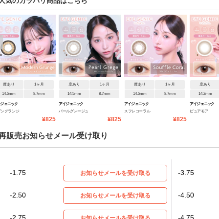
人気のカラバリ商品はこちら
度あり
1ヶ月
度あり
1ヶ月
度あり
1ヶ月
度あり
14.5mm
8.7mm
14.5mm
8.7mm
14.5mm
8.7mm
14.2mm
イジェニック
アイジェニック
アイジェニック
アイジェニック
ダングランジ
パールグレージュ
スフレコーラル
ピュアモア
¥825
¥825
¥825
再販売お知らせメール受け取り
-1.75
-3.75
お知らせメールを受け取る
-2.50
-4.50
お知らせメールを受け取る
-2.75
-4.75
お知らせメールを受け取る