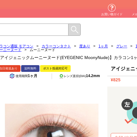
お買い物ガイド
メ
ラコン通販 モアコン
>
カラーコンタクト
>
度あり
>
1ヶ月
>
グレー
>
ーニーヌード
>
ムーニーヌード
アイジェニックムーニーヌード(EYEGENIC MoonyNude)】カラコン
アイジェニ
当日発送あり
送料無料
ポスト投函対応可
1ヶ月
14.2mm
使用期間
レンズ直径(DIA)
¥825