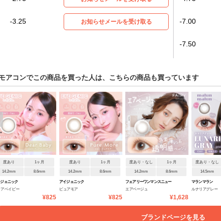
-3.25
-7.00
お知らせメールを受け取る
-7.50
モアコンでこの商品を買った人は、こちらの商品も買っています
度あり
1ヶ月
度あり
1ヶ月
度あり・なし
1ヶ月
度あり・なし
14.2mm
8.6mm
14.2mm
8.6mm
14.2mm
8.6mm
14.5mm
イジェニック
アイジェニック
フェアリーワンマンスニュー
マランマラン
ィアベイビー
ピュアモア
エアベージュ
ルナリアグレー
トラルシリーズ
¥825
¥825
¥1,628
ブランドページを見る