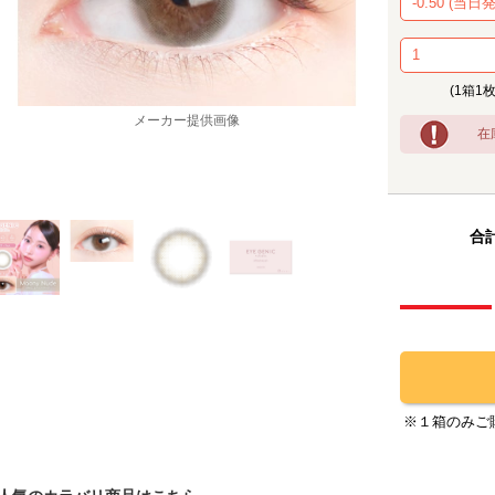
(1箱1
メーカー提供画像
在
合計
※１箱のみご