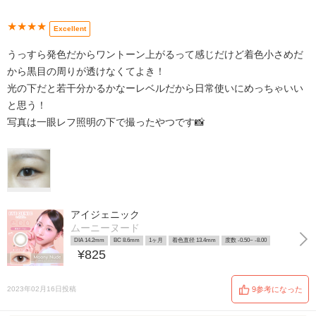
★★★★
Excellent
うっすら発色だからワントーン上がるって感じだけど着色小さめだ
から黒目の周りが透けなくてよき！
光の下だと若干分かるかなーレベルだから日常使いにめっちゃいい
と思う！
写真は一眼レフ照明の下で撮ったやつです📸
アイジェニック
ムーニーヌード
DIA 14.2mm
BC 8.6mm
1ヶ月
着色直径 13.4mm
度数 -0.50~ -8.00
¥825
2023年02月16日投稿
9参考になった