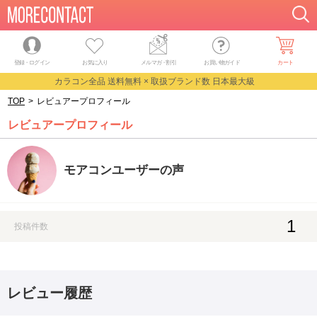
登録・ログイン
お気に入り
メルマガ
・
割引
お買い物ガイド
カート
カラコン全品 送料無料 × 取扱ブランド数 日本最大級
TOP
>
レビュアープロフィール
レビュアープロフィール
モアコンユーザーの声
1
投稿件数
レビュー履歴