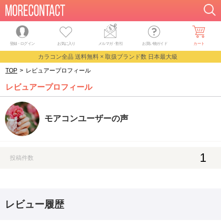
登録・ログイン
お気に入り
メルマガ
・
割引
お買い物ガイド
カート
カラコン全品 送料無料 × 取扱ブランド数 日本最大級
TOP
>
レビュアープロフィール
レビュアープロフィール
モアコンユーザーの声
1
投稿件数
レビュー履歴