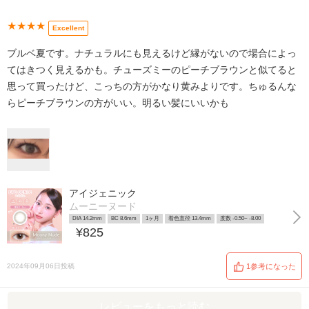
★★★★
Excellent
ブルベ夏です。ナチュラルにも見えるけど縁がないので場合によっ
てはきつく見えるかも。チューズミーのピーチブラウンと似てると
思って買ったけど、こっちの方がかなり黄みよりです。ちゅるんな
らピーチブラウンの方がいい。明るい髪にいいかも
アイジェニック
ムーニーヌード
DIA 14.2mm
BC 8.6mm
1ヶ月
着色直径 13.4mm
度数 -0.50~ -8.00
¥825
2024年09月06日投稿
1参考になった
レビューをもっと読む